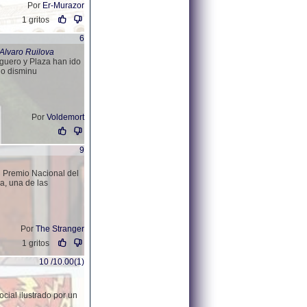
Por
Er-Murazor
1 gritos
6
 Alvaro Ruilova
aguero y Plaza han ido
do disminu
Por
Voldemort
9
l Premio Nacional del
a, una de las
Por
The Stranger
1 gritos
10 /10.00(1)
ocial ilustrado por un