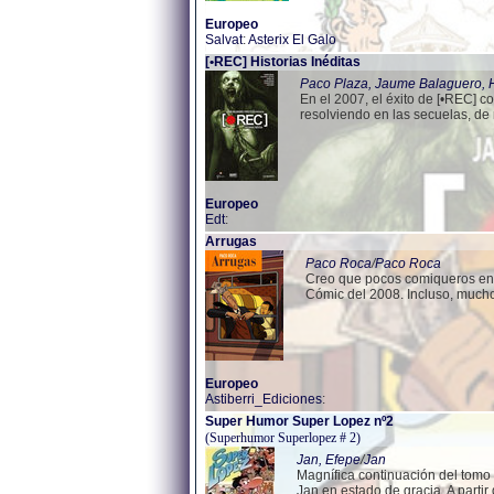
Europeo
Salvat
:
Asterix El Galo
[•REC] Historias Inéditas
Paco Plaza, Jaume Balaguero,
En el 2007, el éxito de [•REC] c
resolviendo en las secuelas, de
Europeo
Edt
:
Arrugas
Paco Roca
/
Paco Roca
Creo que pocos comiqueros en e
Cómic del 2008. Incluso, mucho
Europeo
Astiberri_Ediciones
:
Super Humor Super Lopez nº2
(Superhumor Superlopez # 2)
Jan, Efepe
/
Jan
Magnífica continuación del tomo a
Jan en estado de gracia. A parti