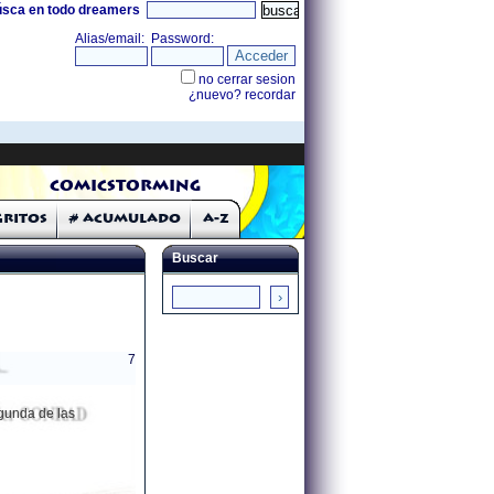
úsca en todo dreamers
COMICSTORMING
Gritos
# Acumulado
A-Z
Buscar
7
egunda de las