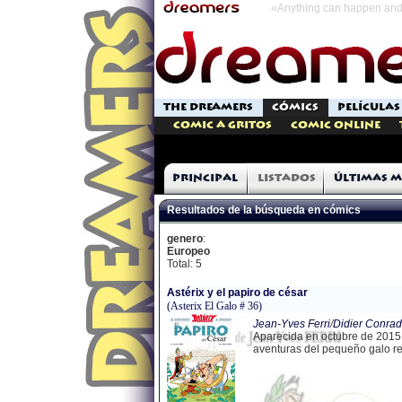
«Anything can happen and 
THE DREAMERS
CÓMICS
PELÍCULAS
Comic a Gritos
Comic Online
Principal
Listados
Últimas m
Resultados de la búsqueda en cómics
genero
:
Europeo
Total: 5
Astérix y el papiro de césar
(Asterix El Galo # 36)
Jean-Yves Ferri
/
Didier Conrad
Aparecida en octubre de 2015,
aventuras del pequeño galo rea