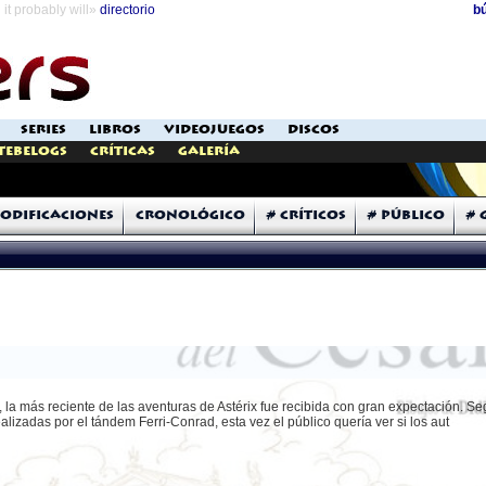
it probably will»
directorio
b
SERIES
LIBROS
VIDEOJUEGOS
DISCOS
Tebelogs
Críticas
Galería
odificaciones
Cronológico
# Críticos
# Público
# 
 la más reciente de las aventuras de Astérix fue recibida con gran expectación. S
lizadas por el tándem Ferri-Conrad, esta vez el público quería ver si los aut