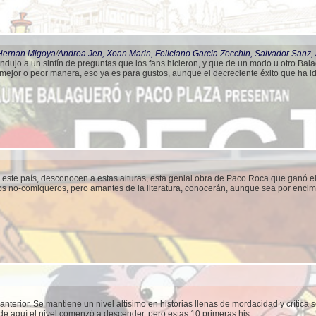
 Hernan Migoya
/
Andrea Jen, Xoan Marin, Feliciano Garcia Zecchin, Salvador Sanz,
ondujo a un sinfín de preguntas que los fans hicieron, y que de un modo u otro Bal
 mejor o peor manera, eso ya es para gustos, aunque el decreciente éxito que ha i
ste país, desconocen a estas alturas, esta genial obra de Paco Roca que ganó e
s no-comiqueros, pero amantes de la literatura, conocerán, aunque sea por encim
nterior. Se mantiene un nivel altísimo en historias llenas de mordacidad y crítica s
r de aquí el nivel comenzó a descender, pero estas 10 primeras his