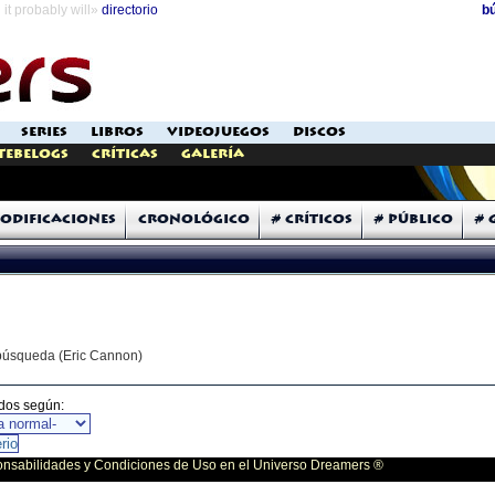
it probably will»
directorio
b
SERIES
LIBROS
VIDEOJUEGOS
DISCOS
Tebelogs
Críticas
Galería
odificaciones
Cronológico
# Críticos
# Público
# 
 búsqueda (Eric Cannon)
dos según:
bilidades y Condiciones de Uso en el Universo Dreamers ®