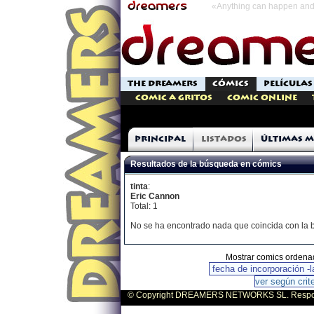
«Anything can happen and 
THE DREAMERS
CÓMICS
PELÍCULAS
Comic a Gritos
Comic Online
Principal
Listados
Últimas m
Resultados de la búsqueda en cómics
tinta
:
Eric Cannon
Total: 1
No se ha encontrado nada que coincida con la
Mostrar comics ordena
© Copyright DREAMERS NETWORKS SL. Responsa