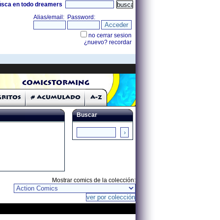
úsca en todo dreamers
COMICSTORMING
Gritos
# Acumulado
A-Z
Buscar
Mostrar comics de la colección: