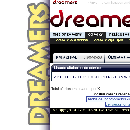
«Anything can happen and 
THE DREAMERS
CÓMICS
PELÍCULAS
Comic a Gritos
Comic Online
Principal
Listados
Últimas m
Listado alfabético de cómics
A
B
C
D
E
F
G
H
I
J
K
L
M
N
O
P
Q
R
S
T
U
V
W
Total cómics empezando por X
Mostrar comics ordena
© Copyright DREAMERS NETWORKS SL. Responsa