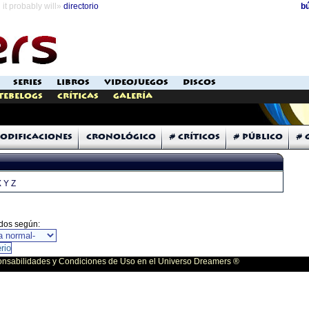
it probably will»
directorio
b
SERIES
LIBROS
VIDEOJUEGOS
DISCOS
Tebelogs
Críticas
Galería
odificaciones
Cronológico
# Críticos
# Público
# 
X
Y
Z
dos según:
bilidades y Condiciones de Uso en el Universo Dreamers ®