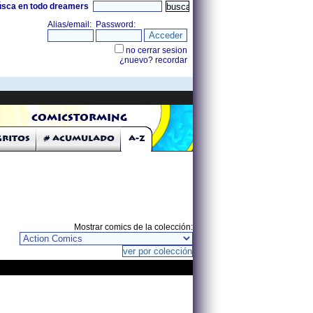
úsca en todo dreamers
COMICSTORMING
Gritos
# Acumulado
A-Z
Mostrar comics de la colección: