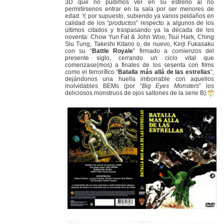
3D que no pudimos ver en su estreno al no
permitírsenos entrar en la sala por ser menores de
edad. Y, por supuesto, subiendo ya varios peldaños en
calidad de los “
productos
” respecto a algunos de los
últimos citados y traspasando ya la década de los
noventa: Chow Yun Fat & John Woo, Tsui Hark, Ching
Siu Tung, Takeshi Kitano o, de nuevo, Kinji Fukasaku
con su “
Battle Royale
” firmado a comienzos del
presente siglo, cerrando un ciclo vital que
comenzase(mos) a finales de los sesenta con films
como el terrorífico “
Batalla más allá de las estrellas
”,
dejándonos una huella imborrable con aquellos
inolvidables BEMs (por “
Big Eyes Monsters
” los
deliciosos monstruos de ojos saltones de la serie B).