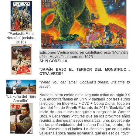
"Fantastic Films
Neutrón" (octubre,
2016)
Ediciones Vértice editó en castellano este "Monsters
of the Movies" en enero de 1975
SHIN GODZILLA
“
JAPóN BAJO EL TERROR DEL MONSTRUO…
OTRA VEZ!!!“
“
When you can smell Godzilla’s breath, it’s time to
leave
”.
Nadie hubiera creído en la segunda mitad del siglo XX
"La Furia del Tigre
que encontraríamos en un VIP saldada por tres euros
Amarillo"
la edición en Blue-Ray + DVD + Copia Digital Todo en
Uno del film de Gareth Edwards de 2014 “
Godzilla
”, el
inicio de una nueva franquicia a cargo de la Warner
Bros. y Legendary Pictures que en los próximos años
reunirá a dos gigantescos monarcas: uno, procedente
de las profundidades del océano Pacifico; el otro, de
Isla Calavera en el índico. Lo cierto es que en aquella
ya lejana época nadie adivinaría qué era eso del “dvd”