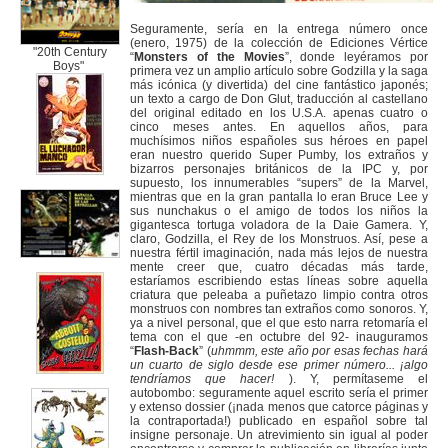
Seguramente, sería en la entrega número once
(enero, 1975) de la colección de Ediciones Vértice
"20th Century
“
Monsters of the Movies
”, donde leyéramos por
Boys"
primera vez un amplio artículo sobre Godzilla y la saga
más icónica (y divertida) del cine fantástico japonés;
un texto a cargo de Don Glut, traducción al castellano
del original editado en los U.S.A. apenas cuatro o
cinco meses antes. En aquellos años, para
muchísimos niños españoles sus héroes en papel
eran nuestro querido Super Pumby, los extraños y
bizarros personajes británicos de la IPC y, por
supuesto, los innumerables “supers” de la Marvel,
mientras que en la gran pantalla lo eran Bruce Lee y
sus nunchakus o el amigo de todos los niños la
gigantesca tortuga voladora de la Daie Gamera. Y,
claro, Godzilla, el Rey de los Monstruos. Así, pese a
nuestra fértil imaginación, nada más lejos de nuestra
mente creer que, cuatro décadas más tarde,
estaríamos escribiendo estas líneas sobre aquella
criatura que peleaba a puñetazo limpio contra otros
monstruos con nombres tan extraños como sonoros. Y,
ya a nivel personal, que el que esto narra retomaría el
tema con el que -en octubre del 92- inauguramos
“
Flash-Back
” (
uhmmm, este año por esas fechas hará
un cuarto de siglo desde ese primer número... ¡algo
tendríamos que hacer!
). Y, permítaseme el
autobombo: seguramente aquel escrito sería el primer
y extenso dossier (¡nada menos que catorce páginas y
la contraportada!) publicado en español sobre tal
insigne personaje. Un atrevimiento sin igual al poder