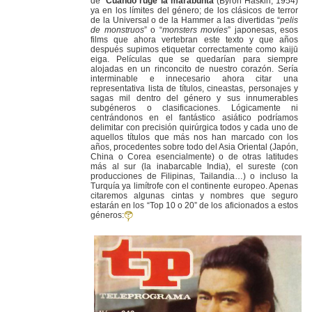
de “
Cuando ruge la marabunta
”(Byron Haskin, 1954)
ya en los límites del género; de los clásicos de terror
de la Universal o de la Hammer a las divertidas “
pelis
de monstruos
” o “
monsters movies
” japonesas, esos
films que ahora vertebran este texto y que años
después supimos etiquetar correctamente como kaijū
eiga. Películas que se quedarían para siempre
alojadas en un rinconcito de nuestro corazón. Sería
interminable e innecesario ahora citar una
representativa lista de títulos, cineastas, personajes y
sagas mil dentro del género y sus innumerables
subgéneros o clasificaciones. Lógicamente ni
centrándonos en el fantástico asiático podríamos
delimitar con precisión quirúrgica todos y cada uno de
aquellos títulos que más nos han marcado con los
años, procedentes sobre todo del Asia Oriental (Japón,
China o Corea esencialmente) o de otras latitudes
más al sur (la inabarcable India), el sureste (con
producciones de Filipinas, Tailandia…) o incluso la
Turquía ya limítrofe con el continente europeo. Apenas
citaremos algunas cintas y nombres que seguro
estarán en los “Top 10 o 20” de los aficionados a estos
géneros: