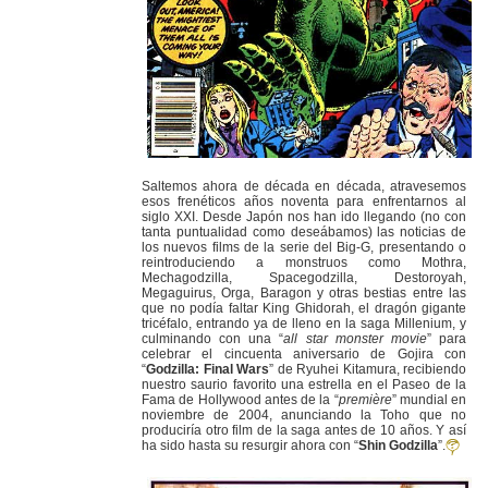
Saltemos ahora de década en década, atravesemos
esos frenéticos años noventa para enfrentarnos al
siglo XXI. Desde Japón nos han ido llegando (no con
tanta puntualidad como deseábamos) las noticias de
los nuevos films de la serie del Big-G, presentando o
reintroduciendo a monstruos como Mothra,
Mechagodzilla, Spacegodzilla, Destoroyah,
Megaguirus, Orga, Baragon y otras bestias entre las
que no podía faltar King Ghidorah, el dragón gigante
tricéfalo, entrando ya de lleno en la saga Millenium, y
culminando con una “
all star monster movie
” para
celebrar el cincuenta aniversario de Gojira con
“
Godzilla: Final Wars
” de Ryuhei Kitamura, recibiendo
nuestro saurio favorito una estrella en el Paseo de la
Fama de Hollywood antes de la “
première
” mundial en
noviembre de 2004, anunciando la Toho que no
produciría otro film de la saga antes de 10 años. Y así
ha sido hasta su resurgir ahora con “
Shin Godzilla
”.