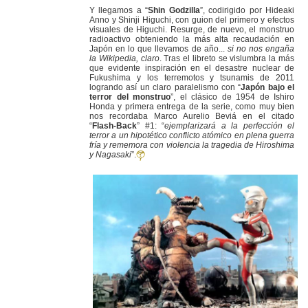
Y llegamos a “
Shin Godzilla
”, codirigido por Hideaki
Anno y Shinji Higuchi, con guion del primero y efectos
visuales de Higuchi. Resurge, de nuevo, el monstruo
radioactivo obteniendo la más alta recaudación en
Japón en lo que llevamos de año...
si no nos engaña
la Wikipedia, claro
. Tras el libreto se vislumbra la más
que evidente inspiración en el desastre nuclear de
Fukushima y los terremotos y tsunamis de 2011
logrando así un claro paralelismo con “
Japón bajo el
terror del monstruo
”, el clásico de 1954 de Ishiro
Honda y primera entrega de la serie, como muy bien
nos recordaba Marco Aurelio Beviá en el citado
“
Flash-Back
” #1: “
ejemplarizará a la perfección el
terror a un hipotético conflicto atómico en plena guerra
fría y rememora con violencia la tragedia de Hiroshima
y Nagasaki
”.