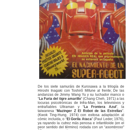
De los siete samuráis de Kurosawa a la trilogía de
Hiroshi Inagaki con Toshirô Mifune al frente; De las
andanzas de Jimmy Wang Yu y su luchador manco o
“
La Furia del tigre amarillo
” (Chang Cheh, 1971) a las
locuras psicotrónicas de Infra-Man, los televisivos y
entrañables Ultraman y “
La Frontera Azul
”, la
taiwanesa “
Mazinger Z El Robot de las Estrellas
”.
(Kwok Ting-Hung, 1974) con exitosa adaptación al
cómic incluida, o “
El Gorila Ataca
” (Paul Leder, 1976),
ya rayando la cutrez más penosa e infantiloide (en el
peor sentido del término) rodada con un “
asombroso
”