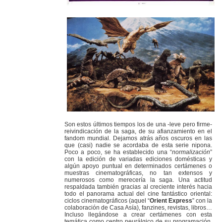
Son estos últimos tiempos los de una -leve pero firme-
reivindicación de la saga, de su afianzamiento en el
fandom mundial. Dejamos atrás años oscuros en las
que (casi) nadie se acordaba de esta serie nipona.
Poco a poco, se ha establecido una “
normalización
”
con la edición de variadas ediciones domésticas y
algún apoyo puntual en determinados certámenes o
muestras cinematográficas, no tan extensos y
numerosos como merecería la saga. Una actitud
respaldada también gracias al creciente interés hacia
todo el panorama actual del cine fantástico oriental:
ciclos cinematográficos (aquel “
Orient Express
” con la
colaboración de Casa Asía), fanzines, revistas, libros…
Incluso llegándose a crear certámenes con esta
temática como centro neurálgico de su programación,