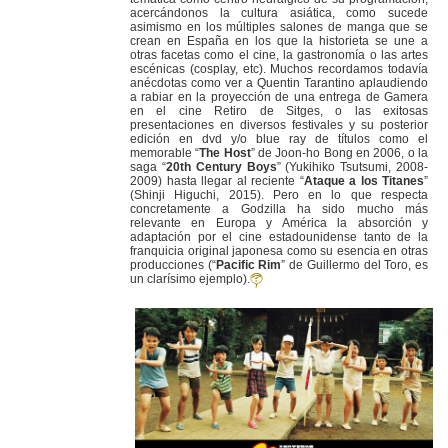
acercándonos la cultura asiática, como sucede
asimismo en los múltiples salones de manga que se
crean en España en los que la historieta se une a
otras facetas como el cine, la gastronomía o las artes
escénicas (cosplay, etc). Muchos recordamos todavía
anécdotas como ver a Quentin Tarantino aplaudiendo
a rabiar en la proyección de una entrega de Gamera
en el cine Retiro de Sitges, o las exitosas
presentaciones en diversos festivales y su posterior
edición en dvd y/o blue ray de títulos como el
memorable “
The Host
” de Joon-ho Bong en 2006, o la
saga “
20th Century Boys
” (Yukihiko Tsutsumi, 2008-
2009) hasta llegar al reciente “
Ataque a los Titanes
”
(Shinji Higuchi, 2015). Pero en lo que respecta
concretamente a Godzilla ha sido mucho más
relevante en Europa y América la absorción y
adaptación por el cine estadounidense tanto de la
franquicia original japonesa como su esencia en otras
producciones (“
Pacific Rim
” de Guillermo del Toro, es
un clarísimo ejemplo).