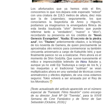
Los afortunados que ya hemos visto el film,
conocemos lo que nos depara este esperado “
reboot
”
con una criatura de 118,5 metros de altura, diez más
que la de Legendary; seguramente, los que
conocíamos la trayectoria de Anno y Higuchi,
podíamos ya imaginarnos la envergadura fílmica de
esta bestia bautizada “
shin
” (termino que puede
referirse tanto a “
verdadero
”, “
nuevo
” o “
dios
”),
recordando su presencia en los créditos de “
Neon
Genesis Evangelion
”, “
Nadia: El secreto de la piedra
azul
”, los “
Titanes
” anteriormente citados, o la trilogía
de los noventa de Gamera, de quien precisamente se
aproximaba otro reinicio para conmemorar su también
cincuenta aniversario a cargo de Katsuhito Ishii, y que
finalmente parece no va a realizarse. Pero ahora es el
momento de Shin Godzilla. Que suene nuevamente el
mítico e imprescindible leitmotiv de
Akira
Ifukube y,
aunque ya no esté Eiji Tsuburaya a cargo de los fx, y
las maquetas y el tradicional “
suitman
” se vean
multiplicados ahora en una variedad de técnicas como
animatronics y efectos digitales, de una cosa estamos
seguros: Tokio volverá a ser arrasada por el Rey de
los Monstruos.
[Texto actualizado del artículo aparecido en el número
especial de "Fantastic Films Neutrón" como encargo
de su director José Mª Gil “Txemita”, para la XXVII
Semana de Cine Fantástico y de Terror de San
Sebastián (Octubre, 2016).]