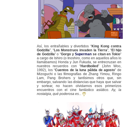
Así, los entrañables y divertidos “
King Kong contra
Godzilla
”, “
Los Monstruos invaden la Tierra
”, “
El hijo
de Godzilla
” o “
Gorgo y
Superman
se citan en Tokio
”
a cargo de Ishiro (o Inoshiro, como en aquellos años lo
llamábamos) Honda y Jun Fukuda, se entrecruzan en
nuestros recuerdos con “
Hardboiled
” (John Woo,
1992), los “
Cuentos de la luna pálida de agosto
” de
Mizoguchi o las filmografías de Zhang Yimou, Ringo
Lam, Pang Brohers y tantísimos otros que, sin
embargo, salvando las distancias que haya que salvar
y sortear, no hacen olvidarnos esos primerizos
encuentros con el cine fantástico asiático.
Ay, la
nostalgia, qué poderosa es...