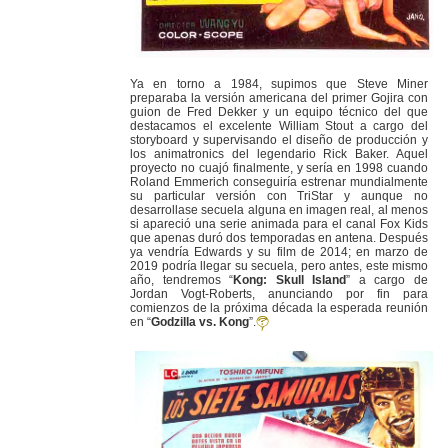
Ya en torno a 1984, supimos que Steve Miner
preparaba la versión americana del primer Gojira con
guion de Fred Dekker y un equipo técnico del que
destacamos el excelente William Stout a cargo del
storyboard y supervisando el diseño de producción y
los animatronics del legendario Rick Baker. Aquel
proyecto no cuajó finalmente, y sería en 1998 cuando
Roland Emmerich conseguiría estrenar mundialmente
su particular versión con TriStar y aunque no
desarrollase secuela alguna en imagen real, al menos
si apareció una serie animada para el canal Fox Kids
que apenas duró dos temporadas en antena. Después
ya vendría Edwards y su film de 2014; en marzo de
2019 podría llegar su secuela, pero antes, este mismo
año, tendremos “
Kong: Skull Island
” a cargo de
Jordan Vogt-Roberts, anunciando por fin para
comienzos de la próxima década la esperada reunión
en “
Godzilla vs. Kong
”.