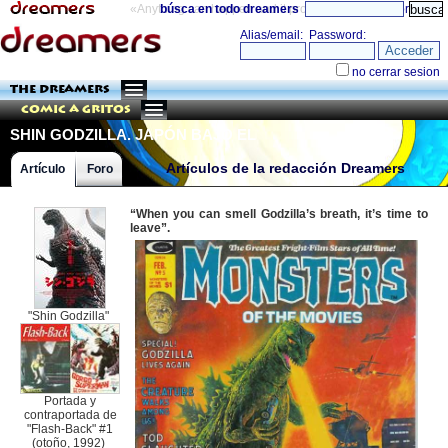
«Anything can happen and it probably will»
búsca en todo dreamers
directorio
THE DREAMERS
Comic a Gritos
SHIN GODZILLA. JAPÓN BAJO EL
TERROR DEL MONSTRUO… OTRA
Artículos de la redacción Dreamers
Artículo
Foro
VEZ!!!
“When you can smell Godzilla’s breath, it’s time to
leave”.
"Shin Godzilla"
Portada y
contraportada de
"Flash-Back" #1
(otoño, 1992)