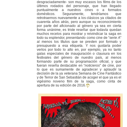
desgraciadamente- son muy escasos los films de los
últimos rodados del personaje, que han llegado
puntualmente a nuestros cines o a formatos
domésticos. Seguramente, tendríamos que
retrotraernos nuevamente a los clásicos ya citados de
cuarenta años atrás, pero aunque su reconocimiento
por parte del aficionado al género ya sea en cierta
forma unánime, es triste reseñar que todavía quedan
muchos recelos para mostrar y reivindicar la saga en
todo su esplendor, presentando como cine de “
serie A
”
al menos los títulos que se presten por formato y
presupuesto a esa etiqueta. Y nos gustaría poder
verlos por todo lo alto en, por ejemplo, ya no tanto
galas especiales de inauguración o clausura en los
festivales del género de nuestro país, al menos
formando parte de su programación oficial, y que
fueran reseña destacable en “
noticieros
” de cine, por
lo que es sumamente de agradecer y aplaudir la
decisión de la ya veterana Semana de Cine Fantástico
y de Terror de San Sebastián de acoger el que ya es el
vigésimo noveno film de la saga, como cinta de
apertura de su edición de 2016.