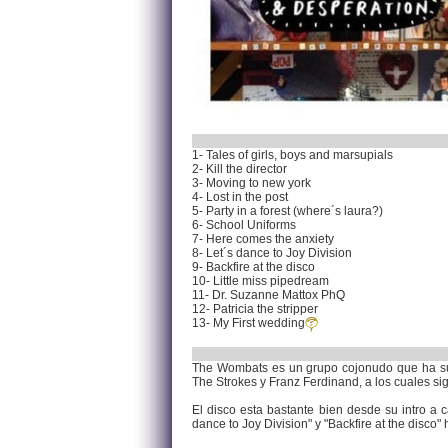
1- Tales of girls, boys and marsupials
2- Kill the director
3- Moving to new york
4- Lost in the post
5- Party in a forest (where´s laura?)
6- School Uniforms
7- Here comes the anxiety
8- Let´s dance to Joy Division
9- Backfire at the disco
10- Little miss pipedream
11- Dr. Suzanne Mattox PhQ
12- Patricia the stripper
13- My First wedding
The Wombats es un grupo cojonudo que ha su
The Strokes y Franz Ferdinand, a los cuales si
El disco esta bastante bien desde su intro a c
dance to Joy Division" y "Backfire at the disco"