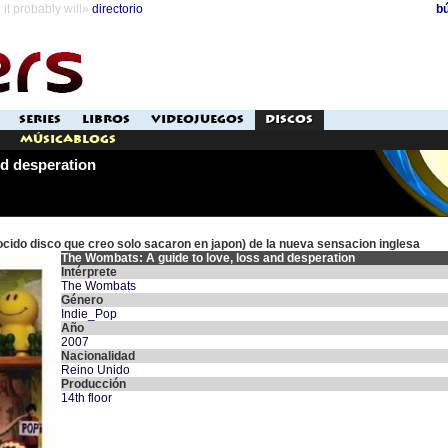
it probably will»
directorio
b
SERIES
LIBROS
VIDEOJUEGOS
DISCOS
Músicablogs
nd desperation
cido disco que creo solo sacaron en japon) de la nueva sensacion inglesa
The Wombats: A guide to love, loss and desperation
Intérprete
The Wombats
Género
Indie_Pop
Año
2007
Nacionalidad
Reino Unido
Producción
14th floor