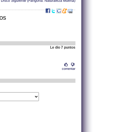
Disco Siguiente (Fangoria: Naturaleza Muerta)
TOS
Le dio 7 puntos
.
83.41.200.42 |
comentar