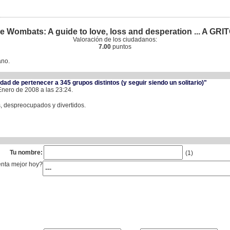
e Wombats: A guide to love, loss and desperation ... A GRI
Valoración de los ciudadanos:
7.00
puntos
ano.
dad de pertenecer a 345 grupos distintos (y seguir siendo un solitario)"
Enero de 2008 a las 23:24.
, despreocupados y divertidos.
Tu nombre:
(1)
enta mejor hoy?