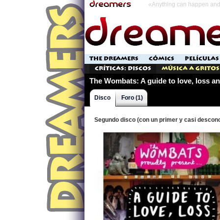
«Anything can happen and 
THE DREAMERS
CÓMICS
PELÍCULAS
Críticas: Discos
Música a Gritos
The Wombats: A guide to love, loss a
Disco
Foro (1)
Segundo disco (con un primer y casi descono