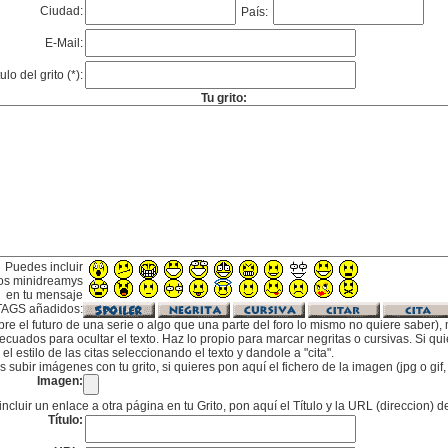
Ciudad:
País:
E-Mail:
tulo del grito (*):
Tu grito:
Puedes incluir
os minidreamys
en tu mensaje
TAGS añadidos:
bre el futuro de una serie o algo que una parte del foro lo mismo no quiere saber), m
cuados para ocultar el texto. Haz lo propio para marcar negritas o cursivas. Si qu
l estilo de las citas seleccionando el texto y dandole a "cita".
subir imágenes con tu grito, si quieres pon aquí el fichero de la imagen (jpg o gi
Imagen:
incluir un enlace a otra página en tu Grito, pon aquí el Título y la URL (direccion) d
Título: