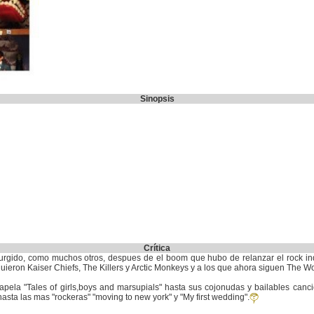
Sinopsis
Crítica
rgido, como muchos otros, despues de el boom que hubo de relanzar el rock i
guieron Kaiser Chiefs, The Killers y Arctic Monkeys y a los que ahora siguen The 
apela "Tales of girls,boys and marsupials" hasta sus cojonudas y bailables cancion
 hasta las mas "rockeras" "moving to new york" y "My first wedding".