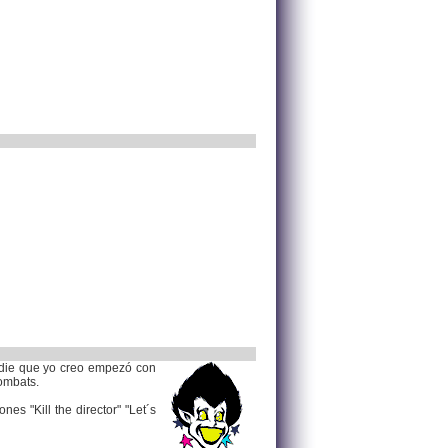
ndie que yo creo empezó con
Wombats.
es "Kill the director" "Let´s