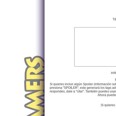
Tí
est
Si quieres incluir algún Spoiler (información so
presiona "SPOILER", esto generará los tags ade
respondes, dale a "citar". También puedes usar e
Ahora puedes 
Si quieres 