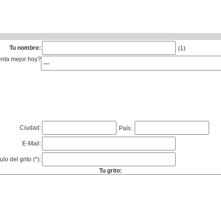
Tu nombre:
(1)
enta mejor hoy?
Ciudad:
País:
E-Mail:
tulo del grito (*):
Tu grito: