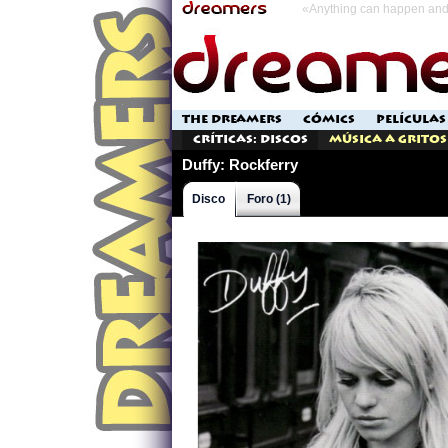
«Anything can happen and 
THE DREAMERS
CÓMICS
PELÍCULAS
Críticas: Discos
Música a Gritos
Duffy: Rockferry
Disco
Foro (1)