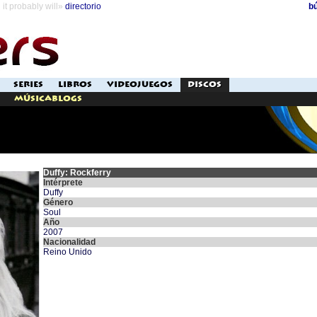
it probably will»
directorio
b
SERIES
LIBROS
VIDEOJUEGOS
DISCOS
Músicablogs
Duffy: Rockferry
Intérprete
Duffy
Género
Soul
Año
2007
Nacionalidad
Reino Unido