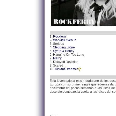
1.
Rockferry
2.
Warwick Avenue
3. Serious
4.
Stepping Stone
5.
Syrup & Honey
6. Hanging On Too Long
7.
Mercy
8. Delayed Devotion
9. Scared
10.
Distant Dreamer
Esta joven galesa es sin duda uno de los des
Europa con su primer single que además da t
encumbrar en pocas semanas a las listas de
absoluto bombazo, la vuelta a las raices del so