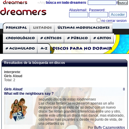
«Anything can happen and it probably will»
búsca en todo dreamers
directorio
THE DREAMERS
Principal
Listados
Últimas modificaciones
Críticas: Discos
Cronológico
# Críticos
# Público
# Gritos
# Acumulado
A-Z
Discos para no dormir
Resultados de la búsqueda en discos
interprete
:
Girls Aloud
Total: 2
Girls
Aloud
:
8
What will the neighbours say ?
segundo disco de estas londinenses
Las chicas britanicas regresaron apenas un año
despues del gran exito de su debut con un nuevo
disco. Se notan grandes diferencias entre uno y otro,
siente este ultimo un disco mas dance, mas elaborado,
con letras mas picantes y, desde mi punto de vista, de
una petardez qu
Por
Buffy Cazamoskitos