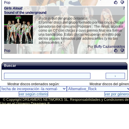
Pop
Girls
Aloud
:
7
Sound of the underground
disco debut del grupo britanico
El primer disco del grupo formado por las cinco chicas
ganadoras del concurso Popstars : The rivals, algo asi
como un OT con chicas y cuyo premio final era formar
una banda pop. Estas chicas recuperan el estilo pop
de los grupos formados por adolescentes (y no tan
adolescentes x
Por
Buffy Cazamoskitos
Pop
Buscar
Mostrar discos ordenados según:
Mostrar discos del géner
© Copyright DREAMERS NETWORKS SL. Responsabilidades y Condiciones de
Uso en el Universo Dreamers ®