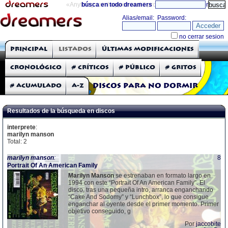
«Anything can happen and it probably will»
búsca en todo dreamers
directorio
THE DREAMERS
Principal
Listados
Últimas modificaciones
Críticas: Discos
Cronológico
# Críticos
# Público
# Gritos
# Acumulado
A-Z
Discos para no dormir
Resultados de la búsqueda en discos
interprete
:
marilyn manson
Total: 2
marilyn
manson
:
8
Portrait Of An American Family
Marilyn
Manson
se estrenaban en formato largo en
1994 con este “Portrait Of An American Family”. El
disco, tras una pequeña intro, arranca enganchando
“Cake And Sodomy” y “Lunchbox”, lo que consigue
enganchar al oyente desde el primer momento. Primer
objetivo conseguido, g
Por
jaccobite