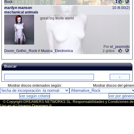
1
Rock
marilyn
manson
:
10 /8.00(2)
mechanical animals
great big wuite world
Por
el_jasonsito
Doom_Gothic_Rock
#
Musica_Electronica
2 gritos
Buscar
Mostrar discos ordenados según:
Mostrar discos del géner
© Copyright DREAMERS NETWORKS SL. Responsabilidades y Condiciones de
Uso en el Universo Dreamers ®