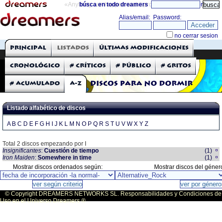
«Anything can happen and it probably will»
búsca en todo dreamers
directorio
THE DREAMERS
Principal
Listados
Últimas modificaciones
Críticas: Discos
Cronológico
# Críticos
# Público
# Gritos
# Acumulado
A-Z
Discos para no dormir
Listado alfabético de discos
A
B
C
D
E
F
G
H
I
J
K
L
M
N
O
P
Q
R
S
T
U
V
W
X
Y
Z
Total 2 discos empezando por I
Insignificantes
:
Cuestión de tiempo
(1)
Iron Maiden
:
Somewhere in time
(1)
Mostrar discos ordenados según:
Mostrar discos del géner
© Copyright DREAMERS NETWORKS SL. Responsabilidades y Condiciones de
Uso en el Universo Dreamers ®