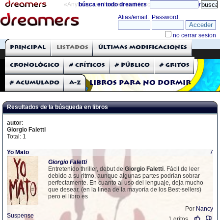
«Anything can happen and it probably will»
búsca en todo dreamers
directorio
THE DREAMERS
Principal
Listados
Últimas modificaciones
Críticas: Libros
Cronológico
# Críticos
# Público
# Gritos
# Acumulado
A-Z
Libros para no dormir
Resultados de la búsqueda en libros
autor
:
Giorgio Faletti
Total: 1
Yo Mato
7
Giorgio
Faletti
Entretenido thriller, debut de
Giorgio
Faletti
. Fácil de leer
debido a su ritmo, aunque algunas partes podrían sobrar
perfectamente. En cuanto al uso del lenguaje, deja mucho
que desear, (en la línea de la mayoría de los Best-sellers)
pero el libro es
Por
Nancy
Suspense
1 gritos