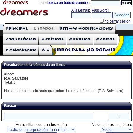
«Anything can happen and it probably will»
búsca en todo dreamers
directorio
THE DREAMERS
Principal
Listados
Últimas modificaciones
Críticas: Libros
Cronológico
# Críticos
# Público
# Gritos
# Acumulado
A-Z
Libros para no dormir
Resultados de la búsqueda en libros
autor
:
R.A. Salvatore
Total: 1
No se ha encontrado nada que coincida con la búsqueda (R.A. Salvatore)
Buscar
Mostrar libros ordenados según:
Mostrar libros del género: