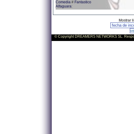
Comedia
#
Fantastico
Alfaguara
:
Mostrar l
© Copyright DREAMERS NETWORKS SL. Responsa