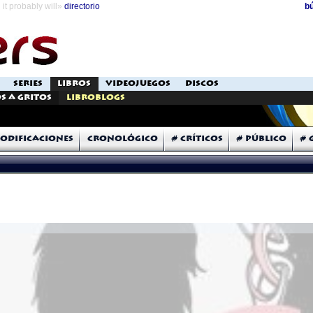
it probably will»
directorio
b
SERIES
LIBROS
VIDEOJUEGOS
DISCOS
s a Gritos
Libroblogs
odificaciones
Cronológico
# Críticos
# Público
# 