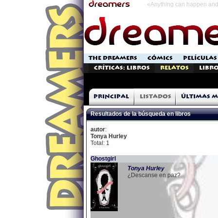
«Anything can happen and 
THE DREAMERS
CÓMICS
PELÍCULAS
Críticas: Libros
Relatos
Libro
Principal
Listados
Últimas m
Resultados de la búsqueda en libros
autor
:
Tonya Hurley
Total: 1
Ghostgirl
Tonya
Hurley
¿Descanse en paz?