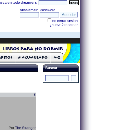
úsca en todo dreamers
Libros para no dormir
Gritos
# Acumulado
A-Z
Buscar
8
Por
The Stranger