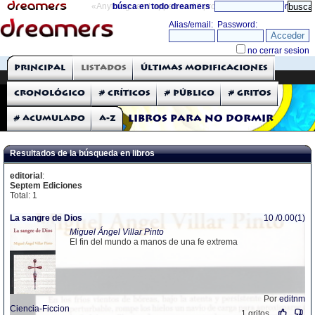
«Anything can happen and it probably will»
búsca en todo dreamers
directorio
THE DREAMERS
Principal
Listados
Últimas modificaciones
Críticas: Libros
Cronológico
# Críticos
# Público
# Gritos
# Acumulado
A-Z
Libros para no dormir
Resultados de la búsqueda en libros
editorial
:
Septem Ediciones
Total: 1
La sangre de Dios
10 /0.00(1)
Miguel Ángel Villar Pinto
El fin del mundo a manos de una fe extrema
Por
editnm
Ciencia-Ficcion
1 gritos