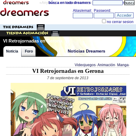
«Anything can happen and it probably will»
búsca en todo dreamers
directorio
THE DREAMERS
Tienda Animación
VI Retrojornadas en Gerona
Noticias Dreamers
Noticia
Foro
Videojuegos
·
Animación
·
Manga
·
VI Retrojornadas en Gerona
7 de septiembre de 2013