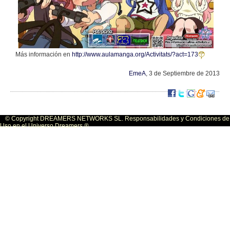
Más información en
http://www.aulamanga.org/Activitats/?act=173
EmeA
, 3 de Septiembre de 2013
© Copyright DREAMERS NETWORKS SL. Responsabilidades y Condiciones de
Uso en el Universo Dreamers ®