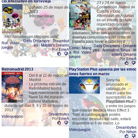
cio Alternativo en Torrevieja
23 y 24 de marzo
Convención Juvenil de
Sábado 25 de mayo de
Cultura y Ocio
2013
Alternativo de Asturias
Información en
es un evento gratuito,
organizado por un
grupo de voluntarios
asturianos, junto con asociaciones de
http://lacomarcon.blogspot.com/
diversas comunidades del norte de
·
Daily Dreamers
·
Dreambyt
España para llevar a cabo los d
Rol
·
Video
es
·
Master's Dreams
·
Daily Dreamers
·
Dreamb
juegos
·
Cómic
·
Mang
Por
EmeA
ytes
·
Animation Times
·
M
a
·
Rol
·
Video
aster's Dreams
juegos
·
Por
EmeA
Retromadrid 2013
PlayStation Plus apuesta por las emoc
iones fuertes en marzo
Del 8 al 11 de marzo en
Madrid
Sony ha
La próxima edición de
anunciado el
RetroMadrid tendrá
catálogo de
lugar nuevamente en la
marzo para los
Nave 16 del espacio
suscriptores de
cultural Matadero,
PlayStation Plus ,
durante los días 8, 9 y 10 de marzo de
y entre los juegos
2013
que estarán destaca Mass Effect 3 .
·
Dreambytes
Todo el catálogo, que podéis
Videojuegos
·
Por
EmeA
encontrar después del salto, estará
disponible el 6 de marzo. Lo
·
Dreambytes
Videojuegos
·
Por
Nihon