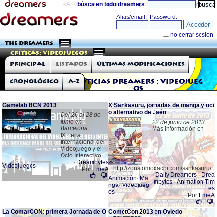
«Anything can happen and it probably will»
búsca en todo dreamers
directorio
THE DREAMERS
Críticas: Videojuegos
Principal
Listados
Últimas modificaciones
Cronológico
A-Z
Noticias Dreamers : Videojueg
os
Gamelab BCN 2013
X Sankasuru, jornadas de manga y oci
o alternativo de Jaén
Del 26 al 28 de
junio en
22 de junio de 2013
Barcelona
Más información en
IX Feria
Internacional del
Videojuego y el
Ocio Interactivo
·
Dreambytes
Videojuegos
·
http://zonatomodachi.com/sankasuru/
Por
EmeA
·
Daily Dreamers
·
Drea
Animación
·
Ma
mbytes
·
Animation Tim
nga
·
Videojueg
es
os
·
Por
EmeA
La ComarCON: primera Jornada de O
CometCon 2013 en Oviedo