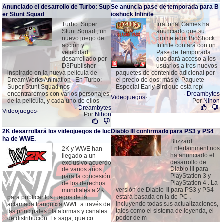
Anunciado el desarrollo de Turbo: Sup
Se anuncia pase de temporada para B
er Stunt Squad
ioshock Infinite
Turbo: Super
Irrational Games ha
Stunt Squad , un
anunciado que su
nuevo juego de
prometedor BioShock
acción y
Infinite contará con un
velocidad
Pase de Temporada
desarrollado por
que dará acceso a los
D3Publisher
usuarios a tres nuevos
inspirado en la nueva película de
paquetes de contenido adicional por
DreamWorks Animation . En Turbo:
el precio de dos; más el Paquete
Super Stunt Squad nos
Especial Early Bird que está repl
encontraremos con varios personajes
·
Dreambytes
Videojuegos
·
de la película, y cada uno de ellos
Por
Nihon
·
Dreambytes
Videojuegos
·
Por
Nihon
2K desarrollará los videojuegos de luc
Diablo III confirmado para PS3 y PS4
ha de WWE.
Blizzard
Entertainment nos
2K y WWE han
ha anunciado el
llegado a un
desarrollo de
exclusivo acuerdo
Diablo III para
de varios años
PlayStation 3 y
para la concesión
PlayStation 4 . La
de los derechos
versión de Diablo III para PS3 y PS4
mundiales a 2K
estará basada en la de PC ,
para publicar los juegos de la
incluyendo todas sus actualizaciones,
aclamada franquicia WWE a través de
tales como el sistema de leyenda, el
las principales plataformas y canales
poder de m
de distribución. La saga, que co