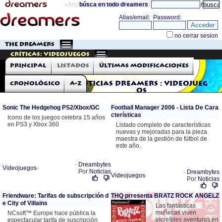
«Anything can happen and it probably will»
búsca en todo dreamers
directorio
THE DREAMERS
Críticas: Videojuegos
Principal
Listados
Últimas modificaciones
Cronológico
A-Z
Noticias Dreamers : Videojueg
os
Sonic The Hedgehog PS2/Xbox/GC
Football Manager 2006 - Lista De Cara
cterísticas
Icono de los juegos celebra 15 años
en PS3 y Xbox 360
Listado completo de características
nuevas y mejoradas para la pieza
maestra de la gestión de fútbol de
este año.
·
Dreambytes
Videojuegos
·
Por
Noticias
·
Dreambytes
Videojuegos
·
Por
Noticias
Friendware: Tarifas de subscripción d
THQ prresenta BRATZ ROCK ANGELZ
e City of Villains
Las fantásticas
muñecas viven
NCsoft™ Europe hace pública la
increíbles aventuras en
espectacular tarifa de suscripción