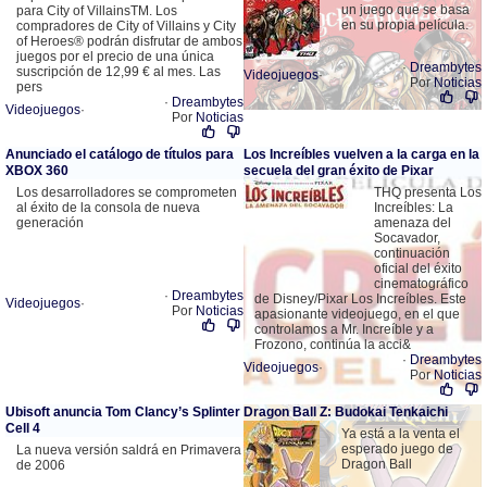
un juego que se basa
para City of VillainsTM. Los
en su propia película.
compradores de City of Villains y City
of Heroes® podrán disfrutar de ambos
juegos por el precio de una única
·
Dreambytes
suscripción de 12,99 € al mes. Las
Videojuegos
·
Por
Noticias
pers
·
Dreambytes
Videojuegos
·
Por
Noticias
Anunciado el catálogo de títulos para
Los Increíbles vuelven a la carga en la
XBOX 360
secuela del gran éxito de Pixar
Los desarrolladores se comprometen
THQ presenta Los
al éxito de la consola de nueva
Increíbles: La
generación
amenaza del
Socavador,
continuación
oficial del éxito
cinematográfico
·
Dreambytes
de Disney/Pixar Los Increíbles. Este
Videojuegos
·
Por
Noticias
apasionante videojuego, en el que
controlamos a Mr. Increíble y a
Frozono, continúa la acci&
·
Dreambytes
Videojuegos
·
Por
Noticias
Ubisoft anuncia Tom Clancy’s Splinter
Dragon Ball Z: Budokai Tenkaichi
Cell 4
Ya está a la venta el
esperado juego de
La nueva versión saldrá en Primavera
Dragon Ball
de 2006