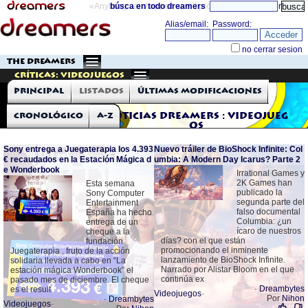
«Anything can happen and it probably will»
búsca en todo dreamers
directorio
THE DREAMERS
Críticas: Videojuegos
Principal
Listados
Últimas modificaciones
Cronológico
A-Z
Noticias Dreamers : Videojueg
os
Sony entrega a Juegaterapia los 4.393
Nuevo tráiler de BioShock Infinite: Col
€ recaudados en la Estación Mágica d
umbia: A Modern Day Icarus? Parte 2
e Wonderbook
Irrational Games y
2K Games han
Esta semana
publicado la
Sony Computer
segunda parte del
Entertainment
falso documental
España ha hecho
Columbia: ¿un
entrega de un
ícaro de nuestros
cheque a la
días? con el que están
fundación
promocionando el inminente
Juegaterapia , fruto de la acción
lanzamiento de BioShock Infinite.
solidaria llevada a cabo en “La
Narrado por Alistar Bloom en el que
estación mágica Wonderbook” el
continúa ex
pasado mes de diciembre. El cheque
·
Dreambytes
es el result
Videojuegos
·
Por
Nihon
·
Dreambytes
Videojuegos
·