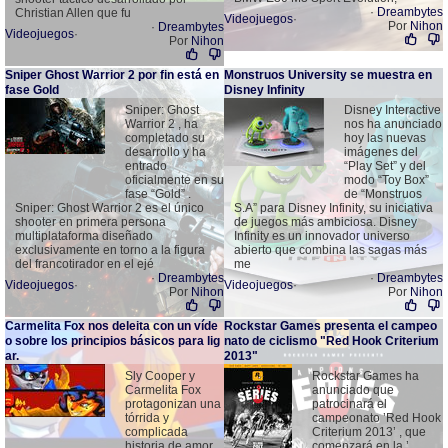
·
Dreambytes
Christian Allen que fu
Videojuegos
·
Por
Nihon
·
Dreambytes
Videojuegos
·
Por
Nihon
Sniper Ghost Warrior 2 por fin está en
Monstruos University se muestra en
fase Gold
Disney Infinity
Sniper: Ghost
Disney Interactive
Warrior 2 , ha
nos ha anunciado
completado su
hoy las nuevas
desarrollo y ha
imágenes del
entrado
“Play Set” y del
oficialmente en su
modo “Toy Box”
fase “Gold” .
de “Monstruos
Sniper: Ghost Warrior 2 es el único
S.A” para Disney Infinity, su iniciativa
shooter en primera persona
de juegos más ambiciosa. Disney
multiplataforma diseñado
Infinity es un innovador universo
exclusivamente en torno a la figura
abierto que combina las sagas más
del francotirador en el ejé
me
·
Dreambytes
·
Dreambytes
Videojuegos
·
Videojuegos
·
Por
Nihon
Por
Nihon
Carmelita Fox nos deleita con un víde
Rockstar Games presenta el campeo
o sobre los principios básicos para lig
nato de ciclismo "Red Hook Criterium
ar.
2013"
Sly Cooper y
Rockstar Games ha
Carmelita Fox
anunciado que
protagonizan una
patrocinará el
tórrida y
campeonato ’Red Hook
complicada
Criterium 2013’ , que
historia de amor
comenzará en la ’