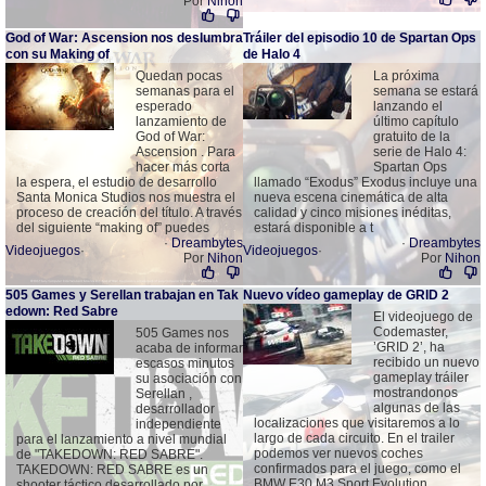
Por
Nihon
God of War: Ascension nos deslumbra
Tráiler del episodio 10 de Spartan Ops
con su Making of
de Halo 4
Quedan pocas
La próxima
semanas para el
semana se estará
esperado
lanzando el
lanzamiento de
último capítulo
God of War:
gratuito de la
Ascension . Para
serie de Halo 4:
hacer más corta
Spartan Ops
la espera, el estudio de desarrollo
llamado “Exodus” Exodus incluye una
Santa Monica Studios nos muestra el
nueva escena cinemática de alta
proceso de creación del título. A través
calidad y cinco misiones inéditas,
del siguiente “making of” puedes
estará disponible a t
·
Dreambytes
·
Dreambytes
Videojuegos
·
Videojuegos
·
Por
Nihon
Por
Nihon
505 Games y Serellan trabajan en Tak
Nuevo vídeo gameplay de GRID 2
edown: Red Sabre
El videojuego de
Codemaster,
505 Games nos
’GRID 2’, ha
acaba de informar
recibido un nuevo
escasos minutos
gameplay tráiler
su asociación con
mostrandonos
Serellan ,
algunas de las
desarrollador
localizaciones que visitaremos a lo
independiente
largo de cada circuito. En el trailer
para el lanzamiento a nivel mundial
podemos ver nuevos coches
de "TAKEDOWN: RED SABRE".
confirmados para el juego, como el
TAKEDOWN: RED SABRE es un
BMW E30 M3 Sport Evolution,
shooter táctico desarrollado por