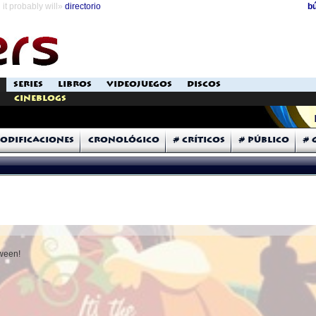
it probably will»
directorio
b
SERIES
LIBROS
VIDEOJUEGOS
DISCOS
Cineblogs
odificaciones
Cronológico
# Críticos
# Público
# 
oween!