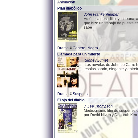
Animacion
Plan diabólico
John Frankenheimer
Auténtica pesadilla lyncheana, 
que hizo un trabajo de puesta 
sabe
Drama
#
Genero_Negro
Llamada para un muerto
Sidney Lumet
Las novelas de John Le Carré ha
espías sobrio, elegante y entr
Drama
#
Suspense
El ojo del diablo
J. Lee Thompson
Mediocrisimo film de suspense d
por David Niven y Deborah Kerr t