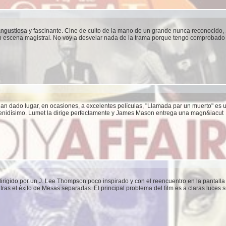
angustiosa y fascinante. Cine de culto de la mano de un grande nunca reconocido
en escena magistral. No voy a desvelar nada de la trama porque tengo comprobad
n dado lugar, en ocasiones, a excelentes películas, "Llamada par un muerto" es u
etenidísimo. Lumet la dirige perfectamente y James Mason entrega una magn&iacut
irigido por un J. Lee Thompson poco inspirado y con el reencuentro en la pantall
ras el éxito de Mesas separadas. El principal problema del film es a claras luces s