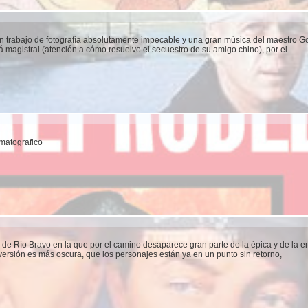
n trabajo de fotografía absolutamente impecable y una gran música del maestro G
magistral (atención a cómo resuelve el secuestro de su amigo chino), por el
matografico
 de Río Bravo en la que por el camino desaparece gran parte de la épica y de la e
ersión es más oscura, que los personajes están ya en un punto sin retorno,