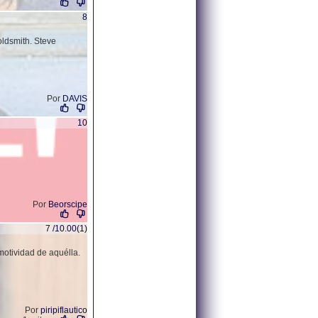
8
oldsmith. Steve
Por
DAVIS
10
Por
Beorscipe
7 /10.00(1)
motividad de aquélla.
Por
piripiflautico