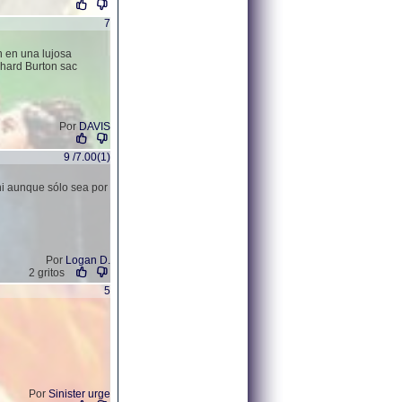
7
n en una lujosa
chard Burton sac
Por
DAVIS
9 /7.00(1)
ni aunque sólo sea por
Por
Logan D.
2 gritos
5
Por
Sinister urge