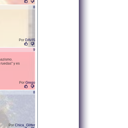
8
Por
DAVIS
9
 nazismo.
 ruedas" y es
Por
Grego
8
Por
Chica_Glitter