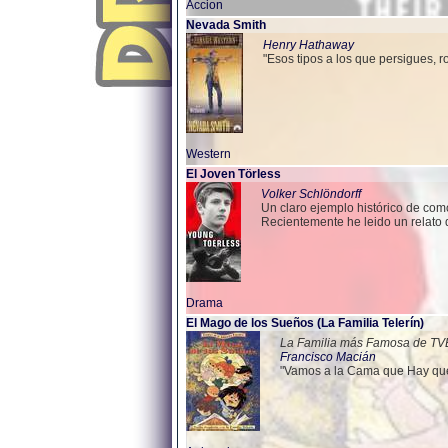
Accion
Nevada Smith
Henry Hathaway
"Esos tipos a los que persigues, 
Western
El Joven Törless
Volker Schlöndorff
Un claro ejemplo histórico de como
Recientemente he leido un relato 
Drama
El Mago de los Sueños (La Familia Telerín)
La Familia más Famosa de TV
Francisco Macián
"Vamos a la Cama que Hay qu