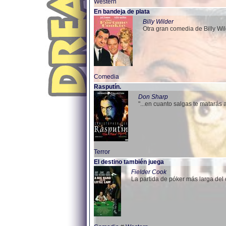
Western
En bandeja de plata
Billy Wilder
Otra gran comedia de Billy Wil
Comedia
Rasputín.
Don Sharp
"...en cuanto salgas te matarás a
Terror
El destino también juega
Fielder Cook
La partida de póker más larga del 