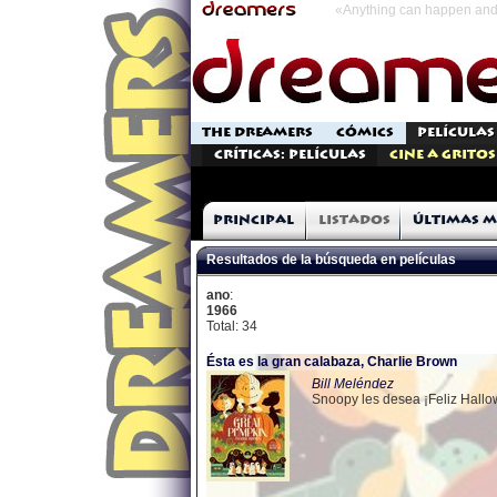
«Anything can happen and 
THE DREAMERS
CÓMICS
PELÍCULAS
Críticas: Películas
Cine a Gritos
Principal
Listados
Últimas m
Resultados de la búsqueda en películas
ano
:
1966
Total: 34
Ésta es la gran calabaza, Charlie Brown
Bill Meléndez
Snoopy les desea ¡Feliz Hall