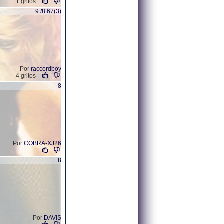
1 gritos
9 /8.67(3)
Por
raccordboy
4 gritos
8
Por
COBRA-XJ26
8
Por
DAVIS