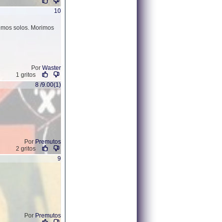
10
mos solos. Morimos
Por
Waster
1 gritos
8 /9.00(1)
Por
Premutos
2 gritos
9
Por
Premutos