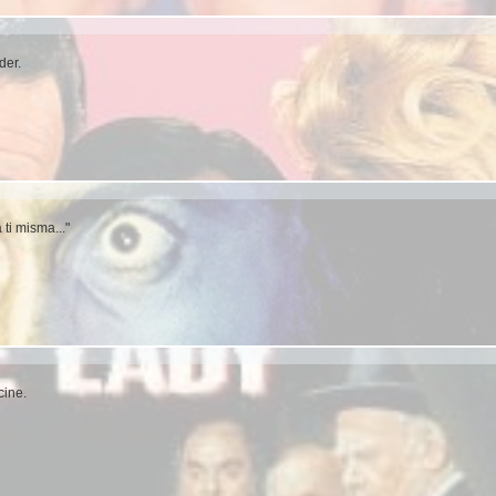
der.
 ti misma..."
cine.