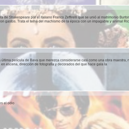
 de Shakespeare por el italiano Franco Zeffirelli que se unió al matrimonio Burto
on gastos. Trata el tema del machismo de la época con un impagable y animal Ri
 última película de Bava que merezca considerarse casi como una obra maestra, 
 en escena, dirección de fotografía y decorados del que hace gala la
os el odio