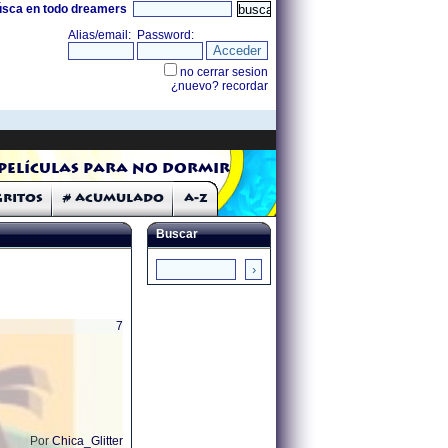
úsca en todo dreamers
Películas para no dormir
Gritos
# Acumulado
A-Z
Buscar
7
Por
Chica_Glitter