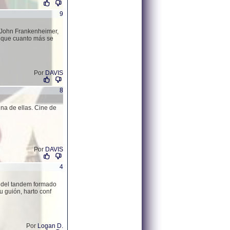
9
, John Frankenheimer,
o que cuanto más se
Por
DAVIS
8
na de ellas. Cine de
Por
DAVIS
4
a del tandem formado
u guión, harto conf
Por
Logan D.