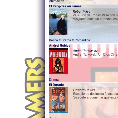
Animacion
El Yang-Tse en llamas
Robert Wise
Peliculón de Robert Wise con u
McQueen hace un papelón, está 
Belico
#
Drama
#
Romantica
Andrei Rublev
Andrei Tarkovsky
Andrei Tarkovski: Un Dios Cine
Drama
El Dorado
Howard Hawks
Especie de deslucida fotocopia
Se suele argumentar que esta v