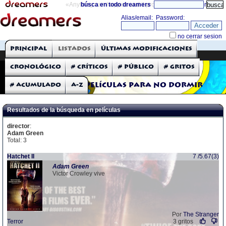
«Anything can happen and it probably will»
búsca en todo dreamers
directorio
THE DREAMERS
Principal
Listados
Últimas modificaciones
Críticas: Películas
Cronológico
# Críticos
# Público
# Gritos
# Acumulado
A-Z
Películas para no dormir
Resultados de la búsqueda en películas
director
:
Adam Green
Total: 3
Hatchet II
7 /5.67(3)
Adam
Green
Victor Crowley vive
Por
The Stranger
Terror
3 gritos