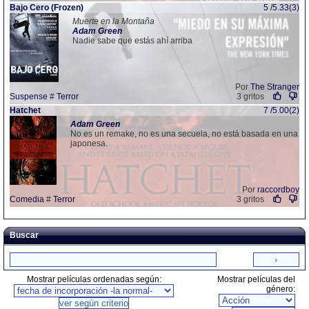
Bajo Cero (Frozen)
5 /5.33(3)
Muerte en la Montaña
Adam
Green
Nadie sabe que estás ahí arriba
Por
The Stranger
Suspense
#
Terror
3 gritos
Hatchet
7 /5.00(2)
Adam
Green
No es un remake, no es una secuela, no está basada en una
japonesa.
Por
raccordboy
Comedia
#
Terror
3 gritos
Buscar
Mostrar películas ordenadas según:
Mostrar películas del
género: