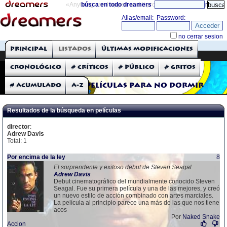
«Anything can happen and it probably will»
búsca en todo dreamers
directorio
THE DREAMERS
Principal
Listados
Últimas modificaciones
Críticas: Películas
Cronológico
# Críticos
# Público
# Gritos
# Acumulado
A-Z
Películas para no dormir
Resultados de la búsqueda en películas
director
:
Adrew Davis
Total: 1
Por encima de la ley
8
El sorprendente y exitoso debut de Steven Seagal
Adrew
Davis
Debut cinematográfico del mundialmente conocido Steven
Seagal. Fue su primera película y una de las mejores, y creó
un nuevo estilo de acción combinado con artes marciales.
La película al principio parece una más de las que nos tiene
acos
Por
Naked Snake
Accion