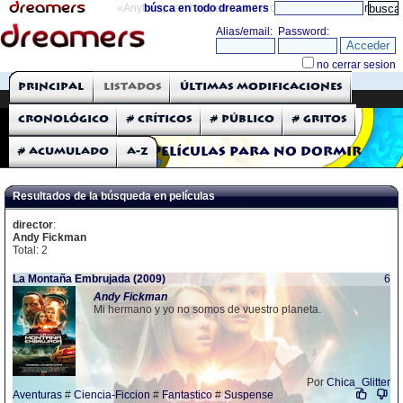
«Anything can happen and it probably will»
búsca en todo dreamers
directorio
THE DREAMERS
Principal
Listados
Últimas modificaciones
Críticas: Películas
Cronológico
# Críticos
# Público
# Gritos
# Acumulado
A-Z
Películas para no dormir
Resultados de la búsqueda en películas
director
:
Andy Fickman
Total: 2
La Montaña Embrujada (2009)
6
Andy
Fickman
Mi hermano y yo no somos de vuestro planeta.
Por
Chica_Glitter
Aventuras
#
Ciencia-Ficcion
#
Fantastico
#
Suspense