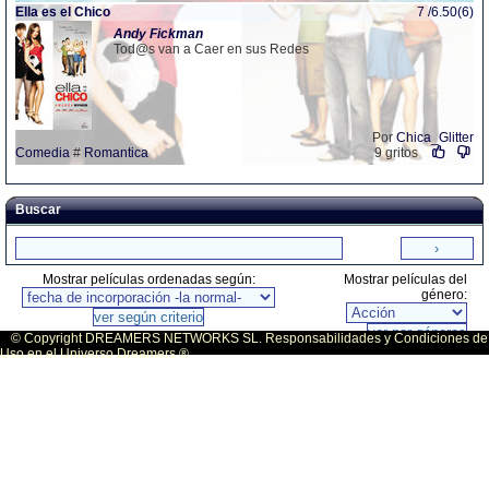
Ella es el Chico
7 /6.50(6)
Andy
Fickman
Tod@s van a Caer en sus Redes
Por
Chica_Glitter
Comedia
#
Romantica
9 gritos
Buscar
Mostrar películas ordenadas según:
Mostrar películas del
género:
© Copyright DREAMERS NETWORKS SL. Responsabilidades y Condiciones de
Uso en el Universo Dreamers ®