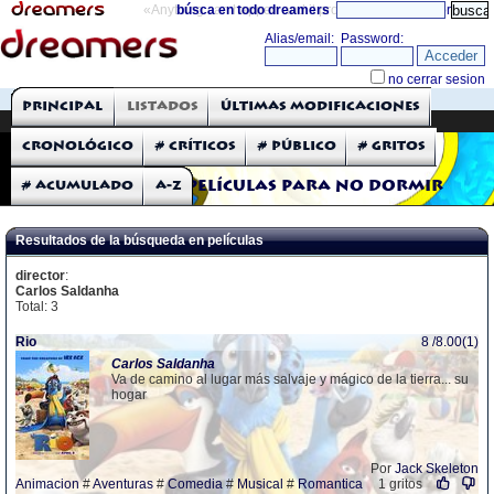
«Anything can happen and it probably will»
búsca en todo dreamers
directorio
THE DREAMERS
Principal
Listados
Últimas modificaciones
Críticas: Películas
Cronológico
# Críticos
# Público
# Gritos
# Acumulado
A-Z
Películas para no dormir
Resultados de la búsqueda en películas
director
:
Carlos Saldanha
Total: 3
Rio
8 /8.00(1)
Carlos
Saldanha
Va de camino al lugar más salvaje y mágico de la tierra... su
hogar
Por
Jack Skeleton
Animacion
#
Aventuras
#
Comedia
#
Musical
#
Romantica
1 gritos