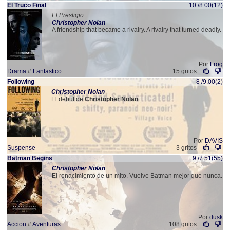
El Truco Final
10 /8.00(12)
El Prestigio
Christopher
Nolan
A friendship that became a rivalry. A rivalry that turned deadly.
Por
Frog
Drama
#
Fantastico
15 gritos
Following
8 /9.00(2)
Christopher
Nolan
El debut de
Christopher
Nolan
Por
DAVIS
Suspense
3 gritos
Batman Begins
9 /7.51(55)
Christopher
Nolan
El renacimiento de un mito. Vuelve Batman mejor que nunca.
Por
dusk
Accion
#
Aventuras
108 gritos