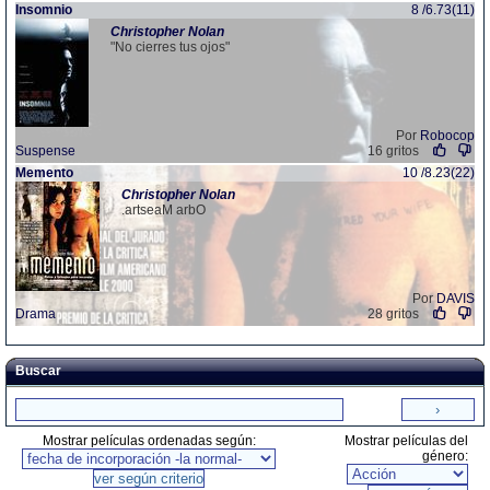
Insomnio
8 /6.73(11)
Christopher
Nolan
"No cierres tus ojos"
Por
Robocop
Suspense
16 gritos
Memento
10 /8.23(22)
Christopher
Nolan
.artseaM arbO
Por
DAVIS
Drama
28 gritos
Buscar
Mostrar películas ordenadas según:
Mostrar películas del
género: