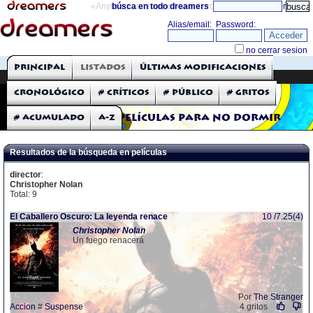
«Anything can happen and it probably will»
búsca en todo dreamers
directorio
THE DREAMERS
Principal
Listados
Últimas modificaciones
Críticas: Películas
Cronológico
# Críticos
# Público
# Gritos
# Acumulado
A-Z
Películas para no dormir
Resultados de la búsqueda en películas
director
:
Christopher Nolan
Total: 9
El Caballero Oscuro: La leyenda renace
10 /7.25(4)
Christopher
Nolan
Un fuego renacerá
Por
The Stranger
Accion
#
Suspense
4 gritos