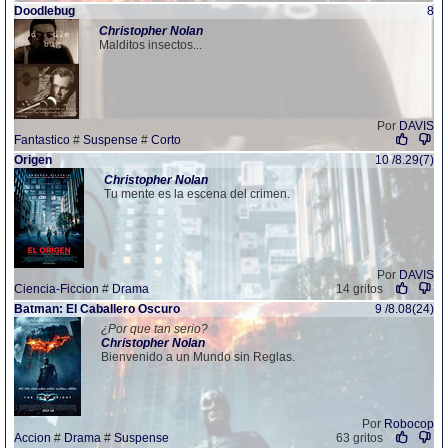
Doodlebug
8
Christopher
Nolan
Malditos insectos...
Por
DAVIS
Fantastico
#
Suspense
#
Corto
Origen
10 /8.29(7)
Christopher
Nolan
Tu mente es la escena del crimen.
Por
DAVIS
Ciencia-Ficcion
#
Drama
14 gritos
Batman: El Caballero Oscuro
9 /8.08(24)
¿Por que tan serio?
Christopher
Nolan
Bienvenido a un Mundo sin Reglas.
Por
Robocop
Accion
#
Drama
#
Suspense
63 gritos