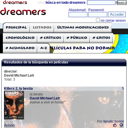
«Anything can happen and it probably will»
búsca en todo dreamers
directorio
THE DREAMERS
Principal
Listados
Últimas modificaciones
Críticas: Películas
Cronológico
# Críticos
# Público
# Gritos
# Acumulado
A-Z
Películas para no dormir
Resultados de la búsqueda en películas
director
:
David Michael Latt
Total: 3
Killers 2, la bestia
5
la bestia
David
Michael
Latt
vuelve a vivir el horror"
Por
fanatic horror
Accion