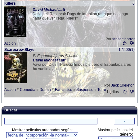
Killers
6
David
Michael
Latt
De la peli Reservoir Dogs de tarantino,(aunque no tenga
nada que ver llega) killers"
Por
fanatic horror
Accion
Scarecrow Slayer
1 /2.00(1)
El Espantapájaros Asesino
David
Michael
Latt
Vaya por Dios... Parecía Imposible pero el Espantapájaros
ha vuelto a acechar.
Por
Jack Skeleton
Accion
#
Comedia
#
Drama
#
Fantastico
#
Suspense
#
Terro
1 gritos
r
Buscar
Mostrar películas ordenadas según:
Mostrar películas del
género: