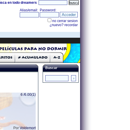
úsca en todo dreamers
Películas para no dormir
Gritos
# Acumulado
A-Z
Buscar
6 /6.00(1)
Por
Voldemort