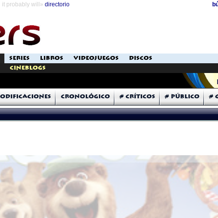
it probably will»
directorio
b
SERIES
LIBROS
VIDEOJUEGOS
DISCOS
Cineblogs
odificaciones
Cronológico
# Críticos
# Público
# 