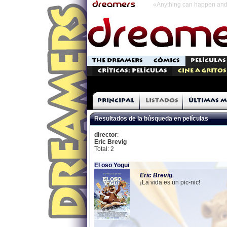
«Anything can happen and 
THE DREAMERS
CÓMICS
PELÍCULAS
Críticas: Películas
Cine a Gritos
Principal
Listados
Últimas m
Resultados de la búsqueda en películas
director
:
Eric Brevig
Total: 2
El oso Yogui
Eric
Brevig
¡La vida es un pic-nic!