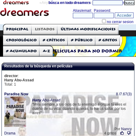
«Anything can happen and it probably will»
búsca en todo dreamers
directorio
THE DREAMERS
Principal
Listados
Últimas modificaciones
Críticas: Películas
Cronológico
# Críticos
# Público
# Gritos
# Acumulado
A-Z
Películas para no dormir
Resultados de la búsqueda en películas
director
:
Hany Abu-Assad
Total: 1
Paradise Now
8 /7.67(3)
Hany
Abu-Assad
"Mira siempre a los ojos de tu enemigo. Porque tú eres el
dueño de su vida: cuando quieras, lo harás saltar por los
aires".
Por
Nancy
Drama
4 gritos