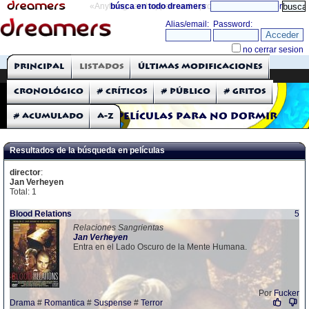
«Anything can happen and it probably will»
búsca en todo dreamers
directorio
THE DREAMERS
Principal
Listados
Últimas modificaciones
Críticas: Películas
Cronológico
# Críticos
# Público
# Gritos
# Acumulado
A-Z
Películas para no dormir
Resultados de la búsqueda en películas
director
:
Jan Verheyen
Total: 1
Blood Relations
5
Relaciones Sangrientas
Jan
Verheyen
Entra en el Lado Oscuro de la Mente Humana.
Por
Fucker
Drama
#
Romantica
#
Suspense
#
Terror