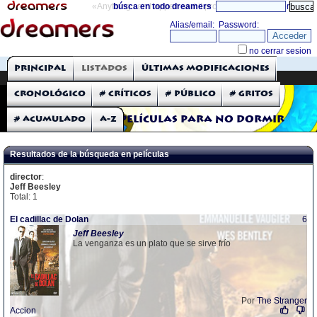
«Anything can happen and it probably will»
búsca en todo dreamers
directorio
THE DREAMERS
Principal
Listados
Últimas modificaciones
Críticas: Películas
Cronológico
# Críticos
# Público
# Gritos
# Acumulado
A-Z
Películas para no dormir
Resultados de la búsqueda en películas
director
:
Jeff Beesley
Total: 1
El cadillac de Dolan
6
Jeff
Beesley
La venganza es un plato que se sirve frío
Por
The Stranger
Accion