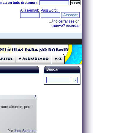
úsca en todo dreamers
Películas para no dormir
Gritos
# Acumulado
A-Z
Buscar
8
ía normalmente, pero
Por
Jack Skeleton