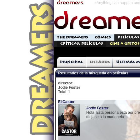
«Anything can happen and 
THE DREAMERS
CÓMICS
PELÍCULAS
Críticas: Películas
Cine a Gritos
Principal
Listados
Últimas m
Resultados de la búsqueda en películas
director
:
Jodie Foster
Total: 1
El Castor
Jodie
Foster
Hola. Esta persona está por pre
diríjase a la marioneta.