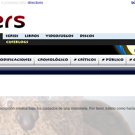
it probably will»
directorio
b
SERIES
LIBROS
VIDEOJUEGOS
DISCOS
Cineblogs
odificaciones
Cronológico
# Críticos
# Público
# 
scripción médica bajo los cuidados de una marioneta. Por favor, trátelo como har