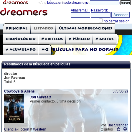
«Anything can happen and it probably will»
búsca en todo dreamers
directorio
THE DREAMERS
Principal
Listados
Últimas modificaciones
Críticas: Películas
Cronológico
# Críticos
# Público
# Gritos
# Acumulado
A-Z
Películas para no dormir
Resultados de la búsqueda en películas
director
:
Jon Favreau
Total: 5
Cowboys & Aliens
5 /5.50(2)
Jon
Favreau
Primer contacto. última decisión
Por
The Stranger
Ciencia-Ficcion
#
Western
2 gritos