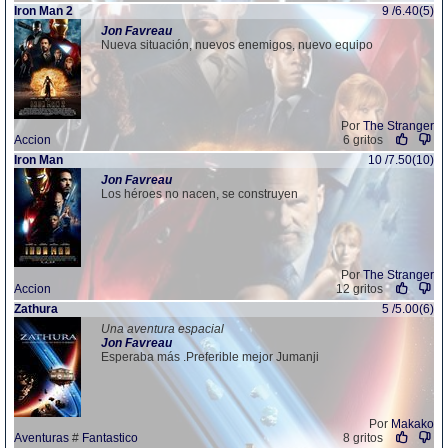
Iron Man 2
9 /6.40(5)
Jon
Favreau
Nueva situación, nuevos enemigos, nuevo equipo
Por
The Stranger
Accion
6 gritos
Iron Man
10 /7.50(10)
Jon
Favreau
Los héroes no nacen, se construyen
Por
The Stranger
Accion
12 gritos
Zathura
5 /5.00(6)
Una aventura espacial
Jon
Favreau
Esperaba más .Preferible mejor Jumanji
Por
Makako
Aventuras
#
Fantastico
8 gritos