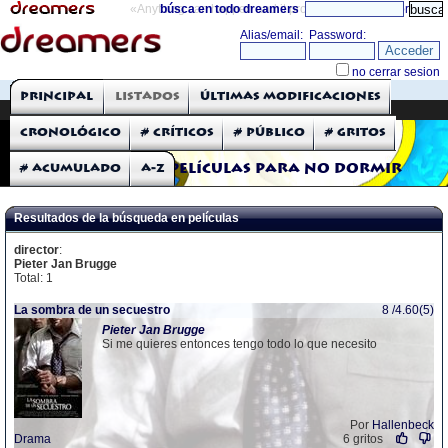
«Anything can happen and it probably will»
búsca en todo dreamers
directorio
THE DREAMERS
Principal
Listados
Últimas modificaciones
Críticas: Películas
Cronológico
# Críticos
# Público
# Gritos
# Acumulado
A-Z
Películas para no dormir
Resultados de la búsqueda en películas
director
:
Pieter Jan Brugge
Total: 1
La sombra de un secuestro
8 /4.60(5)
Pieter
Jan
Brugge
Si me quieres entonces tengo todo lo que necesito
Por
Hallenbeck
Drama
6 gritos