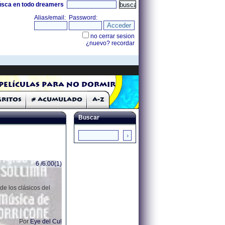
úsca en todo dreamers
Películas para no dormir
Gritos
# Acumulado
A-Z
Buscar
6 /6.00(1)
de los clásicos del
Por
Eye del Cul