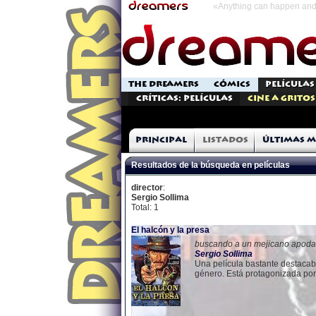
«Anything can happen and 
THE DREAMERS
CÓMICS
PELÍCULAS
Críticas: Películas
Cine a Gritos
Principal
Listados
Últimas m
Resultados de la búsqueda en películas
director
:
Sergio Sollima
Total: 1
El halcón y la presa
buscando a un mejicano apodad
Sergio
Sollima
Una película bastante destacabl
género. Está protagonizada por 