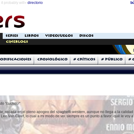
it probably will»
directorio
b
SERIES
LIBROS
VIDEOJUEGOS
DISCOS
Cineblogs
odificaciones
Cronológico
# Críticos
# Público
# 
o "cuchillo"
e, rodada en el pleno apogeo del spaghetti-western, aunque no llega a la calidad 
Lee Van Cleef, lo cual a mi modo de ver siempre es un punto a favor -qué le voy a