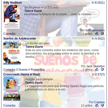
Billy Madison
6 /6.00(1)
De Regreso A La Escuela
Tamra
Davis
Heredaras la fortuna de tu padre......pero te costara
Por
trollhammaren
Comedia
1 gritos
Sueños de Adolescente
6 /4.00(2)
Lo bonito del sexo
Tamra
Davis
Esta es una comedia sobre los misterios del sexo, como
descubrirlos, las preguntas sobre el amor, la libertad y la
familia.
Por
Jack Skeleton
Comedia
#
Drama
#
Romantica
2 gritos
Crossroads (hasta el final)
4 /2.57(7)
Amigas para siempre
Tamra
Davis
La mejor excusa para que Britney Spears haga una película
y promocione un disco a la vez
Por
Cayena
Comedia
12 gritos