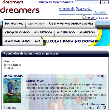
«Anything can happen and it probably will»
búsca en todo dreamers
directorio
THE DREAMERS
Principal
Listados
Últimas modificaciones
Críticas: Películas
Cronológico
# Críticos
# Público
# Gritos
# Acumulado
A-Z
Películas para no dormir
Resultados de la búsqueda en películas
director
:
Tamra Davis
Total: 4
Medio Flipado
7 /10.00(1)
Tamra
Davis
La verdad al ver el poster de la pelicula me esperaba una
comedia estupida,pretenciosa y mal echa............la verdad
no me equivoque,la pelicula tiene todas las bromas
estupidas y simples que estas comedias contienen,pero eso
no le quita lo comico y la verdad pase un muy buen r
Por
trollhammaren
Comedia
1 gritos