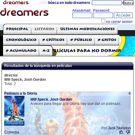
«Anything can happen and it probably will»
búsca en todo dreamers
directorio
THE DREAMERS
Principal
Listados
Últimas modificaciones
Críticas: Películas
Cronológico
# Críticos
# Público
# Gritos
# Acumulado
A-Z
Películas para no dormir
Resultados de la búsqueda en películas
director
:
Will Speck, Josh Gordon
Total: 2
Patinazo a la Gloria
6
Will
Speck
,
Josh
Gordon
A veces para llegar a la Gloria hay que dar un patinazo.
Por
Jack Skeleton
Comedia