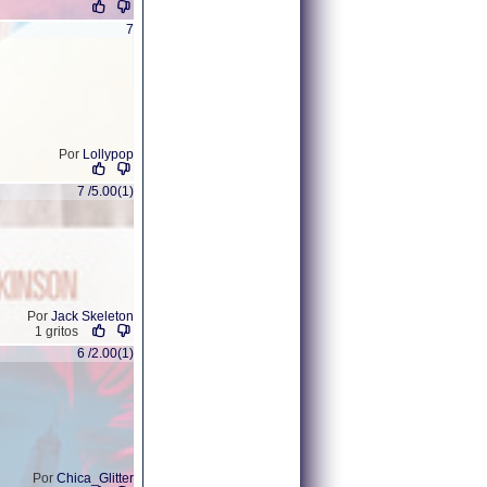
7
Por
Lollypop
7 /5.00(1)
Por
Jack Skeleton
1 gritos
6 /2.00(1)
Por
Chica_Glitter