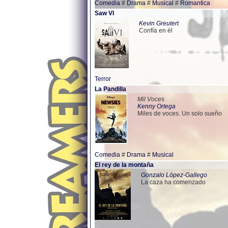
Comedia
#
Drama
#
Musical
#
Romantica
Saw VI
Kevin Greutert
Confía en él
Terror
La Pandilla
Mil Voces
Kenny Ortega
Miles de voces. Un solo sueño
Comedia
#
Drama
#
Musical
El rey de la montaña
Gonzalo López-Gallego
La caza ha comenzado