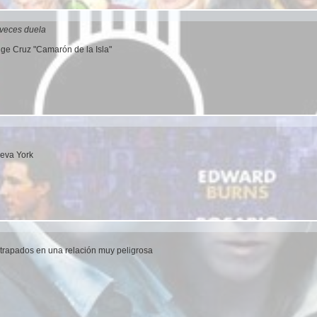
veces duela
ge Cruz "Camarón de la Isla"
eva York
atrapados en una relación muy peligrosa