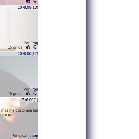
10 /8.08(13)
Por
Frog
15 gritos
10 /8.00(12)
Por
Frog
15 gritos
7 /6.00(1)
e mas me gusto ami fue
ejor que la
Por
gscampeon