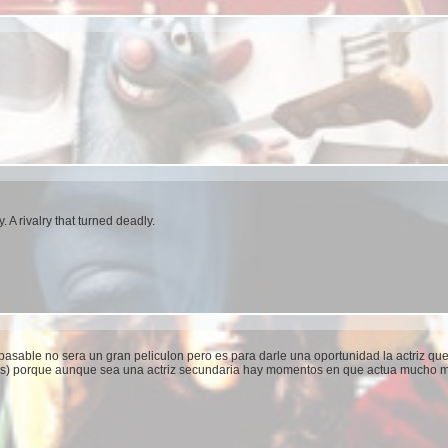
. A rivalry that turned deadly.
pasable no sera un gran peliculon pero es para darle una oportunidad la actriz qu
s) porque aunque sea una actriz secundaria hay momentos en que actua mucho m