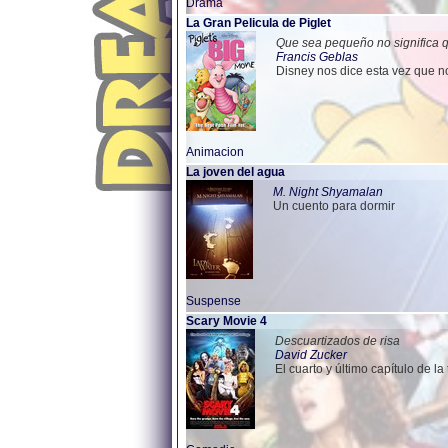
Drama
La Gran Pelicula de Piglet
Que sea pequeño no significa qu
Francis Geblas
Disney nos dice esta vez que no
Animacion
La joven del agua
M. Night Shyamalan
Un cuento para dormir
Suspense
Scary Movie 4
Descuartizados de risa
David Zucker
El cuarto y último capítulo de la 