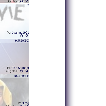
1 gritos
7
Por
Juanma1991
9 /5.50(30)
Por
The Stranger
45 gritos
10 /4.29(14)
Por
Frog