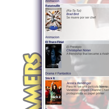
Animacion
Ratatouille
(Ra-Ta-Tui)
Brad Bird
Se muere por ser chef
Animacion
El Truco Final
El Prestigio
Christopher Nolan
A friendship that became a rivalry
Drama
#
Fantastico
Stick It
Jessica Bendinger
Para mi fue una pelicula
buena
Vanessa Lengies (Joanne Chari
protagonista su papel primer