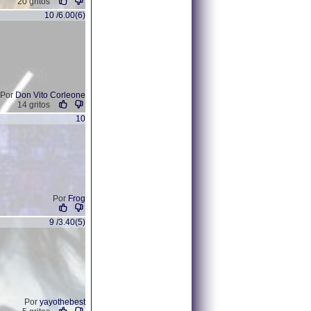
20 gritos
10 /6.00(6)
Por
Don Vito Corleone
14 gritos
10
Por
Frog
9 /3.40(5)
Por
yayothebest