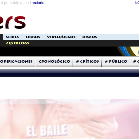
it probably will»
directorio
b
SERIES
LIBROS
VIDEOJUEGOS
DISCOS
Cineblogs
odificaciones
Cronológico
# Críticos
# Público
# 