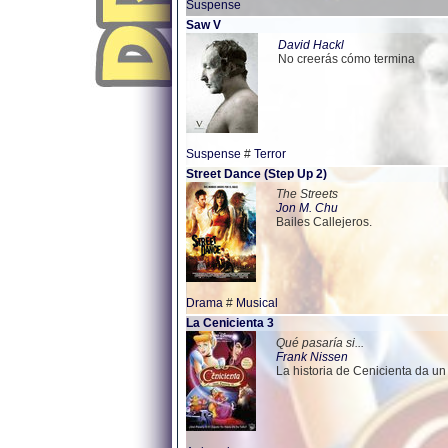
Suspense
Saw V
David Hackl
No creerás cómo termina
Suspense
#
Terror
Street Dance (Step Up 2)
The Streets
Jon M. Chu
Bailes Callejeros.
Drama
#
Musical
La Cenicienta 3
Qué pasaría si...
Frank Nissen
La historia de Cenicienta da un 