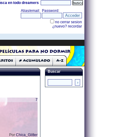
úsca en todo dreamers
Películas para no dormir
Gritos
# Acumulado
A-Z
Buscar
7
Por
Chica_Glitter