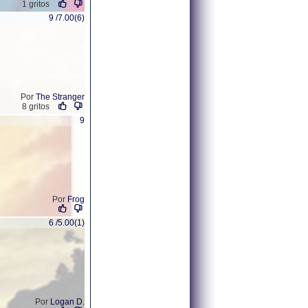
1 gritos
9 /7.00(6)
Por
The Stranger
8 gritos
9
Por
Frog
6 /5.00(1)
Por
Logan D.