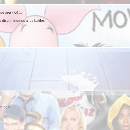
e sea inutil...
 discriminemos a los bajitos
trilogía