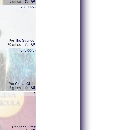
1 gritos
9 /6.22(9)
Por
The Stranger
20 gritos
5 /3.00(3)
Por
Chica_Glitter
3 gritos
5
Por
Angel Prez