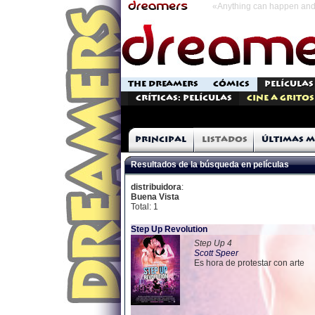
«Anything can happen and 
THE DREAMERS
CÓMICS
PELÍCULAS
Críticas: Películas
Cine a Gritos
Principal
Listados
Últimas m
Resultados de la búsqueda en películas
distribuidora
:
Buena Vista
Total: 1
Step Up Revolution
Step Up 4
Scott Speer
Es hora de protestar con arte