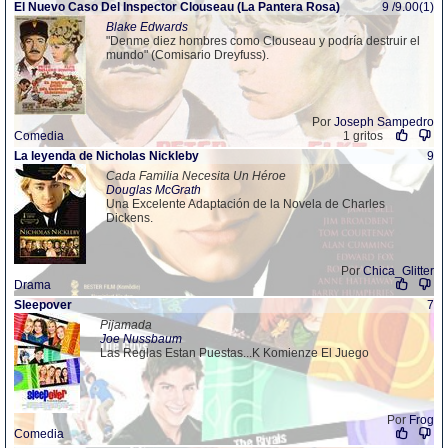
El Nuevo Caso Del Inspector Clouseau (La Pantera Rosa)
9 /9.00(1)
Blake Edwards
"Denme diez hombres como Clouseau y podría destruir el
mundo" (Comisario Dreyfuss).
Por
Joseph Sampedro
Comedia
1 gritos
La leyenda de Nicholas Nickleby
9
Cada Familia Necesita Un Héroe
Douglas McGrath
Una Excelente Adaptación de la Novela de Charles
Dickens.
Por
Chica_Glitter
Drama
Sleepover
7
Pijamada
Joe Nussbaum
Las Reglas Estan Puestas...K Komienze El Juego
Por
Frog
Comedia