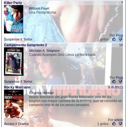
Killer Party
7
William Fruet
Una Fiesta Mortal
Por
Frog
Suspense
#
Terror
1 gritos
Campamento Sangriento 2
10
Michael A. Simpson
Cuando Acampes Solo Lleva Lo Necesario
Por
Frog
Suspense
#
Terror
Rocky Marciano
6 /6.00(1)
Charles Winkler
Biopic televisivo del gran Rocky Marciano, uno de los
púgiles con mayor carisma de la historia, que se convirtió en
campeón invicto de los pesos pesados.
Por
arkón
Accion
#
Drama
1 gritos