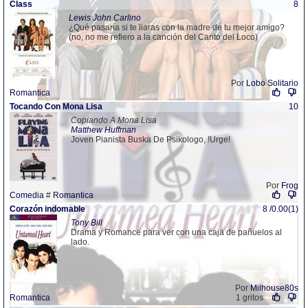
Class
8
Lewis John Carlino
¿Qué pasaría si te liaras con la madre de tu mejor amigo?
(no, no me refiero a la canción del Canto del Loco)
Por
Lobo Solitario
Romantica
Tocando Con Mona Lisa
10
Copiando A Mona Lisa
Matthew Huffman
Joven Pianista Buska De Psikologo, !Urge!
Por
Frog
Comedia
#
Romantica
Corazón indomable
8 /0.00(1)
Tony Bill
Drama y Romance para ver con una caja de pañuelos al
lado.
Por
Milhouse80s
Romantica
1 gritos