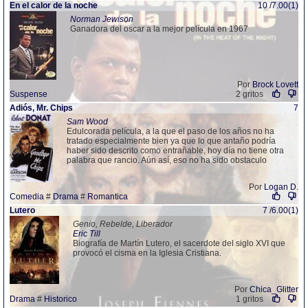
En el calor de la noche
10 /7.00(1)
Norman Jewison
Ganadora del oscar a la mejor película en 1967
Por
Brock Lovett
Suspense
2 gritos
Adiós, Mr. Chips
7
Sam Wood
Edulcorada película, a la que el paso de los años no ha
tratado especialmente bien ya que lo que antaño podría
haber sido descrito como entrañable, hoy día no tiene otra
palabra que rancio. Aún así, eso no ha sido obstaculo
Por
Logan D.
Comedia
#
Drama
#
Romantica
Lutero
7 /6.00(1)
Genio, Rebelde, Liberador
Eric Till
Biografía de Martín Lutero, el sacerdote del siglo XVI que
provocó el cisma en la Iglesia Cristiana.
Por
Chica_Glitter
Drama
#
Historico
1 gritos