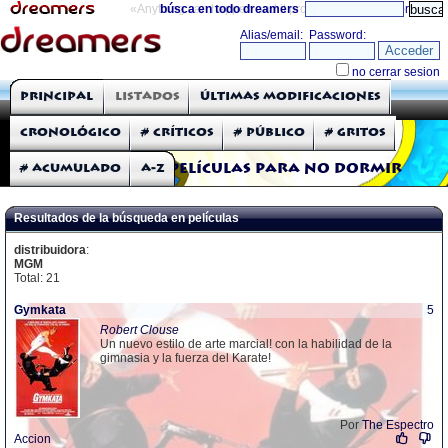
«Anything can happen and it probably will»
búsca en todo dreamers
directorio
THE DREAMERS
Principal
Listados
Últimas modificaciones
Críticas: Películas
Cronológico
# Críticos
# Público
# Gritos
# Acumulado
A-Z
Películas para no dormir
Resultados de la búsqueda en películas
distribuidora
:
MGM
Total: 21
Gymkata
5
Robert Clouse
Un nuevo estilo de arte marcial! con la habilidad de la
gimnasia y la fuerza del Karate!
Por
The Espectro
Accion