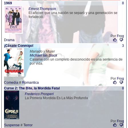
1969
8
Ernest Thompson
El año en que una nación se separó y una generación se
fortaleció.
Por
Frog
Drama
¡Cásate Conmigo!
3
Mariado y Mujer
Michael Ian Black
Casarse con un completo desconocido es una sentencia de
por vida.
Por
Frog
Comedia
#
Romantica
Curse 2: The Bite, la Mordida Fatal
8
Frederico Prosperi
La Primera Mordida Es La Más Profunda
Por
Frog
Suspense
#
Terror