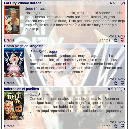
Fat City, ciudad dorada
6 /7.00(2)
John Huston
No tengo buen recuerdo de ella, creo que está sobrevalorada
por el hecho de estar realizada por John Huston (un gran
director eso nadie lo duda). Esta peli sobre perdedores me deja
muy frío, se limita a mostrar el día a día de Stacy Keach y su
pupilo p
Por
DAVIS
Drama
3 gritos
Como plaga de langosta
3
John Schlesinger
Una peli enfermiza y aburrida, muy desagradable. La
sobreactuación, el histerismo y el exceso campan a sus
anchas durante todo el metraje. No es la mejor forma de
criticar al mundillo del Hollywood clásico. Sólo tiene un par
de cosas rescatables: la escena e
Por
DAVIS
Drama
Infierno en el pacífico
8 /10.00(1)
John Boorman
Con sólo dos personajes atrapados en una isla Boorman
consigue hacer una película magnífica, que en sus casi dos
horas de duración habla de muchas cosas: el absurdo de la
guerra (aquí representado en dos soldados, uno japonés y
otro ameri
Por
DAVIS
Drama
1 gritos