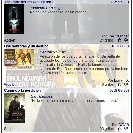
The Punisher (El Castigador)
8 /5.95(22)
Jonathan Hensleigh
No es una venganza, es un castigo.
Por
The Stranger
Accion
24 gritos
Dos hombres y un destino
10 /8.00(5)
George Roy Hill
Peliculón de los que quitan el aliento. Un brillante
acabado técnico donde brillan con luz propia la
fotografía de
Conrad
L.
Hall
y la famosisima banda
sonora de Burt Bacharach acompañada por la también
clásica canción Raindrops ke
Por
Logan D.
Western
6 gritos
Camino a la perdición
10 /8.65(20)
Sam Mendes
"Es la vida que elegimos y... ninguno veremos el cielo"
Por
DAVIS
Suspense
23 gritos