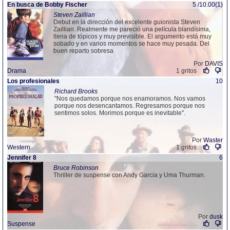
En busca de Bobby Fischer
5 /10.00(1)
Steven Zaillian
Debut en la dirección del excelente guionista Steven
Zaillian. Realmente me pareció una película blandísima,
llena de tópicos y muy previsible. El argumento está muy
sobado y en varios momentos se hace muy pesada. Del
buen reparto sobresa
Por
DAVIS
Drama
1 gritos
Los profesionales
10
Richard Brooks
"Nos quedamos porque nos enamoramos. Nos vamos
porque nos desencantamos. Regresamos porque nos
sentimos solos. Morimos porque es inevitable".
Por
Waster
Western
1 gritos
Jennifer 8
6
Bruce Robinson
Thriller de suspense con Andy Garcia y Uma Thurman.
Por
dusk
Suspense