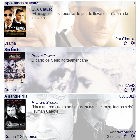
Apostando al limite
7
D.J. Caruso
El riesgo del las apuestas te puede llevar de la cima a la
miseria
Por
Chanko
Drama
Sin límite
6
Robert Towne
El carro de fuego norteamericano
Por
DAVIS
Drama
A sangre fría
8 /8.50(2)
Richard Brooks
“No murieron cuatro personas en aquel crimen; fueron seis”
Truman Capote
Por
raccordboy
Drama
#
Suspense
3 gritos