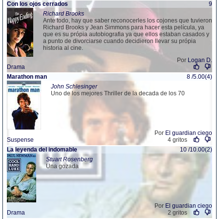
Con los ojos cerrados
9
Richard Brooks
Ante todo, hay que saber reconocerles los cojones que tuvieron
Richard Brooks y Jean Simmons para hacer esta película, ya
que es su própia autobiografia ya que ellos estaban casados y
a punto de divorciarse cuando decidieron llevar su própia
historia al cine.
Por
Logan D.
Drama
Marathon man
8 /5.00(4)
John Schlesinger
Uno de los mejores Thriller de la decada de los 70
Por
El guardian ciego
Suspense
4 gritos
La leyenda del indomable
10 /10.00(2)
Stuart Rosenberg
Una gozada
Por
El guardian ciego
Drama
2 gritos