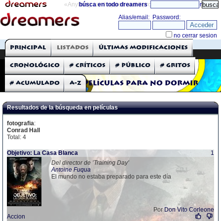
«Anything can happen and it probably will»
búsca en todo dreamers
directorio
THE DREAMERS
Principal
Listados
Últimas modificaciones
Críticas: Películas
Cronológico
# Críticos
# Público
# Gritos
# Acumulado
A-Z
Películas para no dormir
Resultados de la búsqueda en películas
fotografia
:
Conrad Hall
Total: 4
Objetivo: La Casa Blanca
1
Del director de ’Training Day’
Antoine Fuqua
El mundo no estaba preparado para este día
Por
Don Vito Corleone
Accion