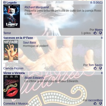
El Legado
8 /3.00(1)
Richard Marquand
Pequeña pero brillante película de culto con la pareja Ross-
Elliott
Por
Myers
Terror
1 gritos
Sucesos en la 4ª Fase
8
Saul Bass
Hormigas al poder!!
Por
Tom Savini
Ciencia-Ficcion
Víctor o Victoria
8
Blake Edwards
La última gran película de Blake Edwards.
Por
raccordboy
Comedia
#
Musical