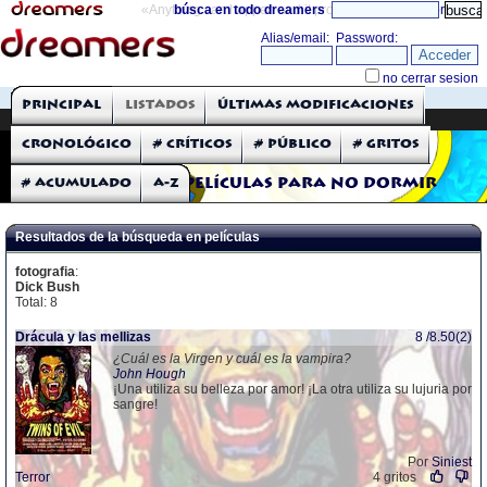
«Anything can happen and it probably will»
búsca en todo dreamers
directorio
THE DREAMERS
Principal
Listados
Últimas modificaciones
Críticas: Películas
Cronológico
# Críticos
# Público
# Gritos
# Acumulado
A-Z
Películas para no dormir
Resultados de la búsqueda en películas
fotografia
:
Dick Bush
Total: 8
Drácula y las mellizas
8 /8.50(2)
¿Cuál es la Virgen y cuál es la vampira?
John Hough
¡Una utiliza su belleza por amor! ¡La otra utiliza su lujuria por
sangre!
Por
Siniest
Terror
4 gritos