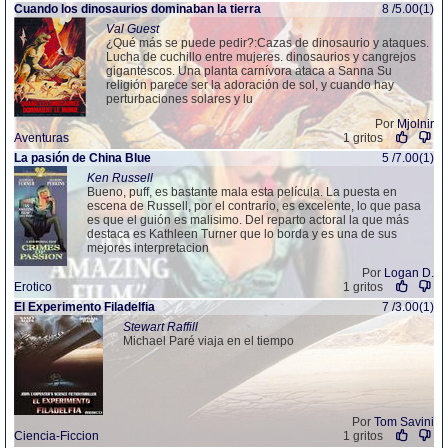
Cuando los dinosaurios dominaban la tierra
8 /5.00(1)
Val Guest
¿Qué más se puede pedir?:Cazas de dinosaurio y ataques.
Lucha de cuchillo entre mujeres. dinosaurios y cangrejos
gigantescos. Una planta carnívora ataca a Sanna Su
religión parece ser la adoración de sol, y cuando hay
perturbaciones solares y lu
Por
Mjolnir
Aventuras
1 gritos
La pasión de China Blue
5 /7.00(1)
Ken Russell
Bueno, puff, es bastante mala esta película. La puesta en
escena de Russell, por el contrario, es excelente, lo que pasa
es que el guión es malisimo. Del reparto actoral la que más
destaca es Kathleen Turner que lo borda y es una de sus
mejores interpretacion
Por
Logan D.
Erotico
1 gritos
El Experimento Filadelfia
7 /3.00(1)
Stewart Raffill
Michael Paré viaja en el tiempo
Por
Tom Savini
Ciencia-Ficcion
1 gritos