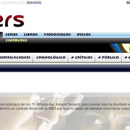
it probably will»
directorio
b
SERIES
LIBROS
VIDEOJUEGOS
DISCOS
Cineblogs
odificaciones
Cronológico
# Críticos
# Público
# 
gran policiaco de los 70 dirigido por Joseph Sargent, pero donde más ha triunfado 
endrá un contrato firme con la HBO por que no dejan de llamarle para hacer estas