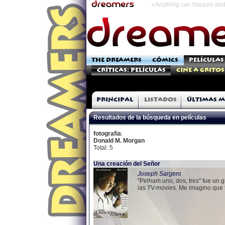
«Anything can happen and 
THE DREAMERS
CÓMICS
PELÍCULAS
Críticas: Películas
Cine a Gritos
Principal
Listados
Últimas m
Resultados de la búsqueda en películas
fotografia
:
Donald M. Morgan
Total: 5
Una creación del Señor
Joseph Sargent
"Pelham uno, dos, tres" fue un 
las TV-movies. Me imagino que t