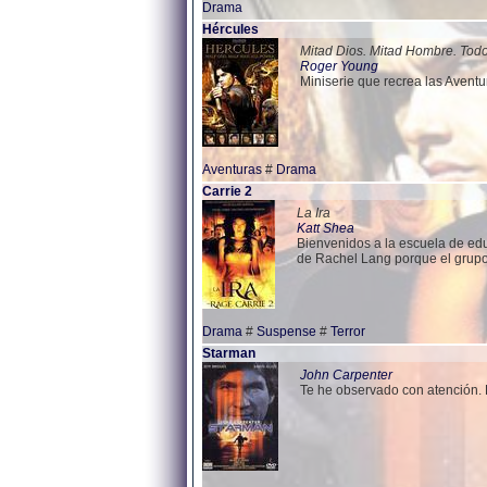
Drama
Hércules
Mitad Dios. Mitad Hombre. Tod
Roger Young
Miniserie que recrea las Avent
Aventuras
#
Drama
Carrie 2
La Ira
Katt Shea
Bienvenidos a la escuela de ed
de Rachel Lang porque el grupo
Drama
#
Suspense
#
Terror
Starman
John Carpenter
Te he observado con atención. L