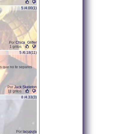
5 /4.00(1)
Por
Chica_Glitter
1 gritos
5 /6.18(11)
s que no te separes
Por
Jack Skeleton
11 gritos
8 /4.33(3)
Por
lacupula