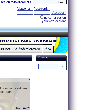
úsca en todo dreamers
Películas para no dormir
Gritos
# Acumulado
A-Z
Buscar
7
el hombre ha sido en
 biograf&ia
Por
DAVIS