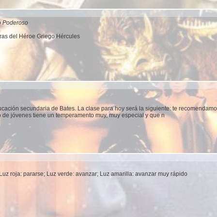
o Poderoso
uras del Héroe Griego Hércules
ucación secundaria de Bates. La clase para hoy será la siguiente: te recomendamo
 de jóvenes tiene un temperamento muy, muy especial y que n
uz roja: pararse; Luz verde: avanzar; Luz amarilla: avanzar muy rápido