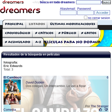
«Anything can happen and it probably will»
búsca en todo dreamers
directorio
THE DREAMERS
Principal
Listados
Últimas modificaciones
Críticas: Películas
Cronológico
# Críticos
# Público
# Gritos
# Acumulado
A-Z
Películas para no dormir
Resultados de la búsqueda en películas
fotografia
:
Eric Edwards
Total: 3
El Cambiazo
6
David Dobkin
Dos colegas. Un intercambio. Lo van a flipar
Por
The Stranger
Comedia