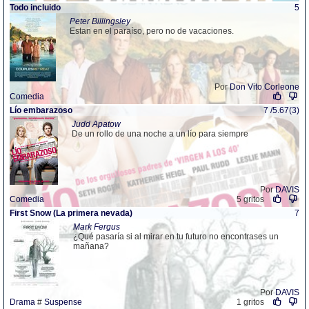
Todo incluido
5
Peter Billingsley
Estan en el paraíso, pero no de vacaciones.
Por
Don Vito Corleone
Comedia
Lío embarazoso
7 /5.67(3)
Judd Apatow
De un rollo de una noche a un lío para siempre
Por
DAVIS
Comedia
5 gritos
First Snow (La primera nevada)
7
Mark Fergus
¿Qué pasaría si al mirar en tu futuro no encontrases un
mañana?
Por
DAVIS
Drama
#
Suspense
1 gritos