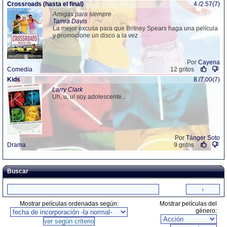
Crossroads (hasta el final)
4 /2.57(7)
Amigas para siempre
Tamra Davis
La mejor excusa para que Britney Spears haga una película
y promocione un disco a la vez
Por
Cayena
Comedia
12 gritos
Kids
8 /7.00(7)
Larry Clark
Uh, u, u! soy adolescente...
Por
Tánger Soto
Drama
9 gritos
Buscar
Mostrar películas ordenadas según:
Mostrar películas del
género: