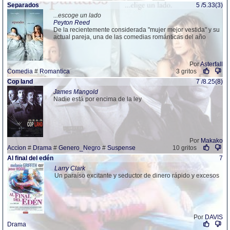
Separados
5 /5.33(3)
...escoge un lado
Peyton Reed
De la recientemente considerada "mujer mejor vestida" y su
actual pareja, una de las comedias románticas del año
Por
Asterfall
Comedia
#
Romantica
3 gritos
Cop land
7 /8.25(8)
James Mangold
Nadie está por encima de la ley
Por
Makako
Accion
#
Drama
#
Genero_Negro
#
Suspense
10 gritos
Al final del edén
7
Larry Clark
Un paraíso excitante y seductor de dinero rápido y excesos
Por
DAVIS
Drama