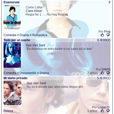
Enamorate
8
Como Lidiar
Clare Kilner
Regla No 1 ..... No Hay Reglas
Por
Frog
Comedia
#
Drama
#
Romantica
Todo por un sueño
8 /8.00(2)
Gus Van Sant
"En América no eres nadie si no sales en la tele"
Por
DAVIS
Comedia
#
Documental
#
Drama
2 gritos
Mi Idaho privado
5 /8.00(1)
Gus Van Sant
No es a dónde vas, sino cómo llegas ahí.
Por
Logan D.
Drama
1 gritos