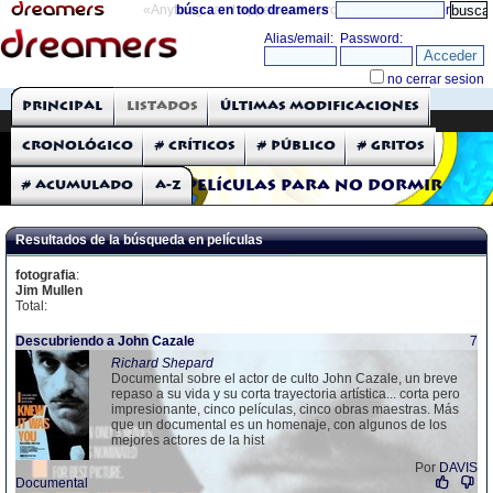
«Anything can happen and it probably will»
búsca en todo dreamers
directorio
THE DREAMERS
Principal
Listados
Últimas modificaciones
Críticas: Películas
Cronológico
# Críticos
# Público
# Gritos
# Acumulado
A-Z
Películas para no dormir
Resultados de la búsqueda en películas
fotografia
:
Jim Mullen
Total:
Descubriendo a John Cazale
7
Richard Shepard
Documental sobre el actor de culto John Cazale, un breve
repaso a su vida y su corta trayectoria artística... corta pero
impresionante, cinco películas, cinco obras maestras. Más
que un documental es un homenaje, con algunos de los
mejores actores de la hist
Por
DAVIS
Documental