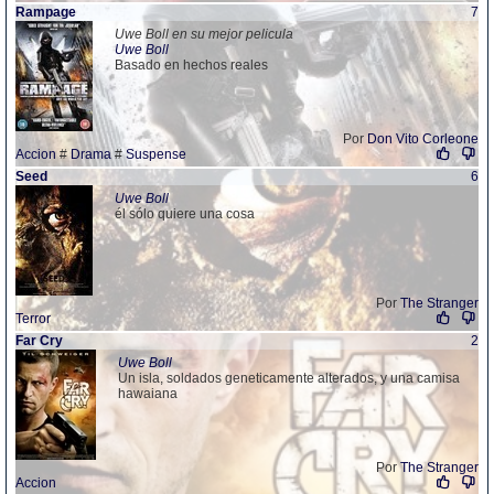
Rampage
7
Uwe Boll en su mejor pelicula
Uwe Boll
Basado en hechos reales
Por
Don Vito Corleone
Accion
#
Drama
#
Suspense
Seed
6
Uwe Boll
él sólo quiere una cosa
Por
The Stranger
Terror
Far Cry
2
Uwe Boll
Un isla, soldados geneticamente alterados, y una camisa
hawaiana
Por
The Stranger
Accion