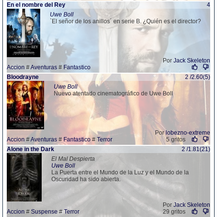
En el nombre del Rey
4
Uwe Boll
`El señor de los anillos´ en serie B. ¿Quién es el director?
Por
Jack Skeleton
Accion
#
Aventuras
#
Fantastico
Bloodrayne
2 /2.60(5)
Uwe Boll
Nuevo atentado cinematográfico de Uwe Boll
Por
lobezno-extreme
Accion
#
Aventuras
#
Fantastico
#
Terror
5 gritos
Alone in the Dark
2 /1.81(21)
El Mal Despierta
Uwe Boll
La Puerta entre el Mundo de la Luz y el Mundo de la
Oscuridad ha sido abierta.
Por
Jack Skeleton
Accion
#
Suspense
#
Terror
29 gritos