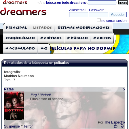
«Anything can happen and it probably will»
búsca en todo dreamers
directorio
THE DREAMERS
Principal
Listados
Últimas modificaciones
Críticas: Películas
Cronológico
# Críticos
# Público
# Gritos
# Acumulado
A-Z
Películas para no dormir
Resultados de la búsqueda en películas
fotografia
:
Mathias Neumann
Total: 7
Ratas
5
Jörg Lühdorff
Ellas estan al acecho.......
Por
The Espectro
Suspense
#
Terror