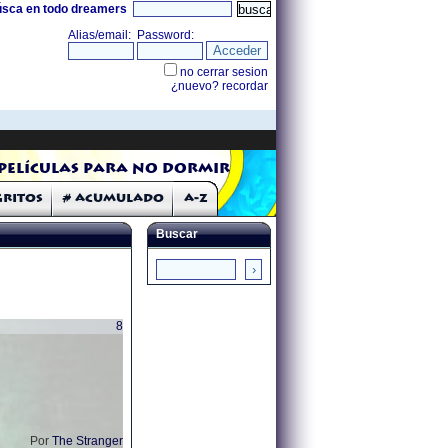
úsca en todo dreamers
Películas para no dormir
Gritos
# Acumulado
A-Z
Buscar
8
Por
The Stranger