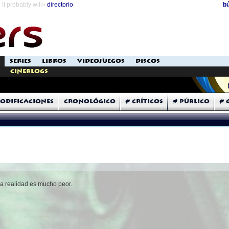
it probably will»
directorio
b
SERIES
LIBROS
VIDEOJUEGOS
DISCOS
Cineblogs
odificaciones
Cronológico
# Críticos
# Público
# 
La realidad es mucho peor.