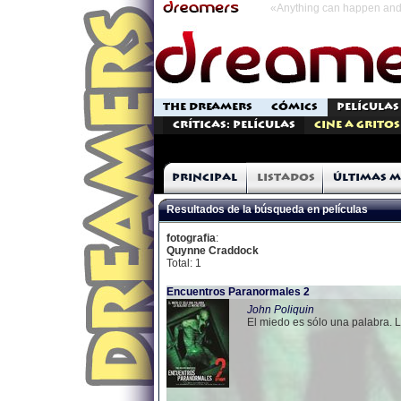
«Anything can happen and 
THE DREAMERS
CÓMICS
PELÍCULAS
Críticas: Películas
Cine a Gritos
Principal
Listados
Últimas m
Resultados de la búsqueda en películas
fotografia
:
Quynne Craddock
Total: 1
Encuentros Paranormales 2
John Poliquin
El miedo es sólo una palabra. 