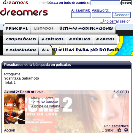
«Anything can happen and it probably will»
búsca en todo dreamers
directorio
THE DREAMERS
Principal
Listados
Últimas modificaciones
Críticas: Películas
Cronológico
# Críticos
# Público
# Gritos
# Acumulado
A-Z
Películas para no dormir
Resultados de la búsqueda en películas
fotografia
:
Yoshitaka Sakamoto
Total: 1
Azumi 2: Death or Love
5 /9.00(1)
Muere o Ama
Shusuke kaneko
A golpe de katana.....
Por
leatherface
Accion
1 gritos