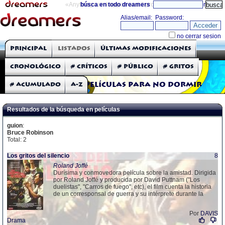
«Anything can happen and it probably will»
búsca en todo dreamers
directorio
THE DREAMERS
Principal
Listados
Últimas modificaciones
Críticas: Películas
Cronológico
# Críticos
# Público
# Gritos
# Acumulado
A-Z
Películas para no dormir
Resultados de la búsqueda en películas
guion
:
Bruce Robinson
Total: 2
Los gritos del silencio
8
Roland Joffé
Durísima y conmovedora película sobre la amistad. Dirigida
por Roland Joffé y producida por David Puttnam ("Los
duelistas", "Carros de fuego", etc), el film cuenta la historia
de un corresponsal de guerra y su intérprete durante la
Por
DAVIS
Drama