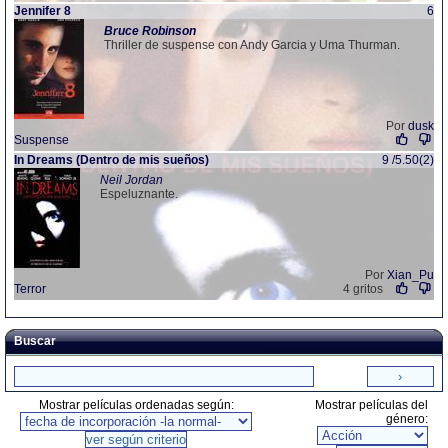
Jennifer 8
6
Bruce
Robinson
Thriller de suspense con Andy Garcia y Uma Thurman.
Por
dusk
Suspense
In Dreams (Dentro de mis sueños)
9 /5.50(2)
Neil Jordan
Espeluznante.
Por
Xian_Pu
Terror
4 gritos
Buscar
Mostrar películas ordenadas según:
Mostrar películas del
género: