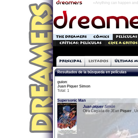
«Anything can happen and 
THE DREAMERS
CÓMICS
PELÍCULAS
Críticas: Películas
Cine a Gritos
Principal
Listados
Últimas m
Resultados de la búsqueda en películas
guion
:
Juan Piquer Simon
Total: 1
Supersonic Man
Juan
piquer
Simón
Otra Cagada de JEan
Piquer
, U