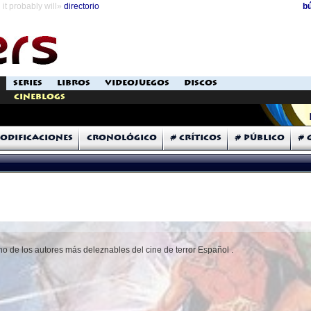
it probably will»
directorio
b
SERIES
LIBROS
VIDEOJUEGOS
DISCOS
Cineblogs
odificaciones
Cronológico
# Críticos
# Público
# 
no de los autores más deleznables del cine de terror Español .