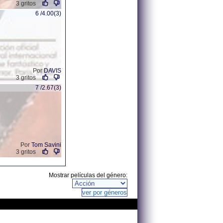
3 gritos
6 /4.00(3)
Por
DAVIS
3 gritos
7 /2.67(3)
Por
Tom Savini
3 gritos
Mostrar películas del género: