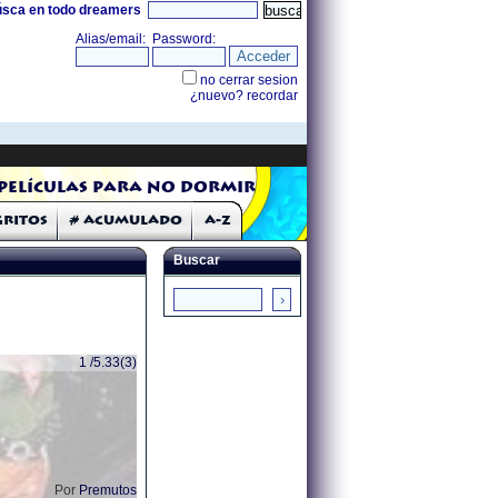
úsca en todo dreamers
Películas para no dormir
Gritos
# Acumulado
A-Z
Buscar
1 /5.33(3)
Por
Premutos