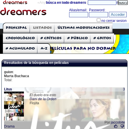
«Anything can happen and it probably will»
búsca en todo dreamers
directorio
THE DREAMERS
Principal
Listados
Últimas modificaciones
Críticas: Películas
Cronológico
# Críticos
# Público
# Gritos
# Acumulado
A-Z
Películas para no dormir
Resultados de la búsqueda en películas
guion
:
Marta Buchaca
Total:
Litus
3
El duelo era esto
Dani de la Orden
Flojita
Por
jaccobite
Drama