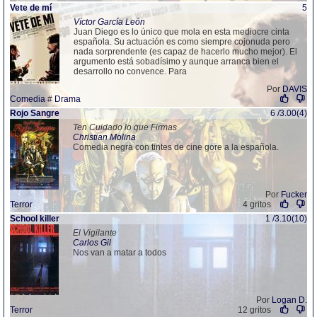
Vete de mí
5
Víctor García León
Juan Diego es lo único que mola en esta mediocre cinta
española. Su actuación es como siempre cojonuda pero
nada sorprendente (es capaz de hacerlo mucho mejor). El
argumento está sobadísimo y aunque arranca bien el
desarrollo no convence. Para
Por
DAVIS
Comedia
#
Drama
Rojo
San
gre
6 /3.00(4)
Ten Cuidado lo que Firmas
Christian Molina
Comedia negra con tintes de cine gore a la española.
Por
Fucker
Terror
4 gritos
School killer
1 /3.10(10)
El Vigilante
Carlos Gil
Nos van a matar a todos
Por
Logan D.
Terror
12 gritos