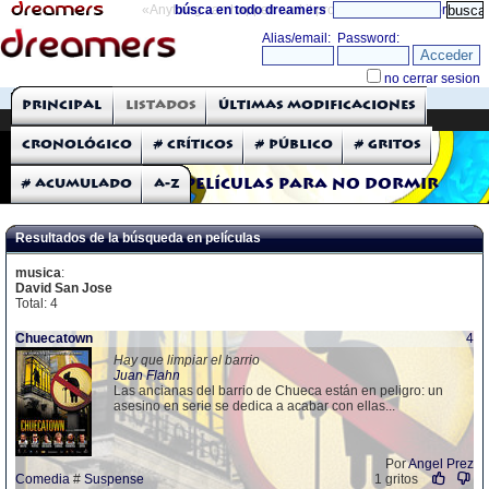
«Anything can happen and it probably will»
búsca en todo dreamers
directorio
THE DREAMERS
Principal
Listados
Últimas modificaciones
Críticas: Películas
Cronológico
# Críticos
# Público
# Gritos
# Acumulado
A-Z
Películas para no dormir
Resultados de la búsqueda en películas
musica
:
David San Jose
Total: 4
Chuecatown
4
Hay que limpiar el barrio
Juan Flahn
Las ancianas del barrio de Chueca están en peligro: un
asesino en serie se dedica a acabar con ellas...
Por
Angel Prez
Comedia
#
Suspense
1 gritos