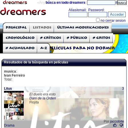
«Anything can happen and it probably will»
búsca en todo dreamers
directorio
THE DREAMERS
Principal
Listados
Últimas modificaciones
Críticas: Películas
Cronológico
# Críticos
# Público
# Gritos
# Acumulado
A-Z
Películas para no dormir
Resultados de la búsqueda en películas
musica
:
Ivan Ferreiro
Total:
Litus
3
El duelo era esto
Dani de la Orden
Flojita
Por
jaccobite
Drama