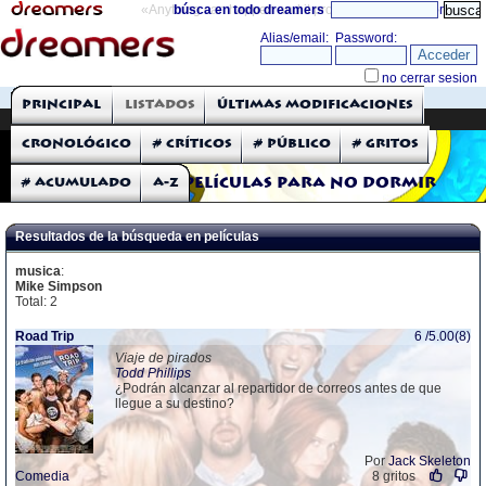
«Anything can happen and it probably will»
búsca en todo dreamers
directorio
THE DREAMERS
Principal
Listados
Últimas modificaciones
Críticas: Películas
Cronológico
# Críticos
# Público
# Gritos
# Acumulado
A-Z
Películas para no dormir
Resultados de la búsqueda en películas
musica
:
Mike Simpson
Total: 2
Road Trip
6 /5.00(8)
Viaje de pirados
Todd Phillips
¿Podrán alcanzar al repartidor de correos antes de que
llegue a su destino?
Por
Jack Skeleton
Comedia
8 gritos