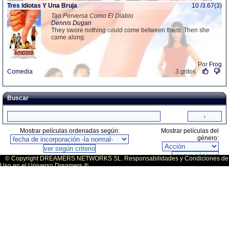
Tres Idiotas Y Una Bruja
10 /3.67(3)
Tan Perversa Como El Diablo
Dennis Dugan
They swore nothing could come between them. Then she
came along.
Por
Frog
Comedia
3 gritos
Buscar
Mostrar películas ordenadas según:
Mostrar películas del
género:
© Copyright DREAMERS NETWORKS SL. Responsabilidades y Condiciones de
Uso en el Universo Dreamers ®